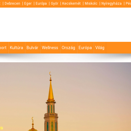
t
Debrecen
Eger
Európa
Győr
Kecskemét
Miskolc
Nyíregyháza
Pé
port
Kultúra
Bulvár
Wellness
Ország
Európa
Világ