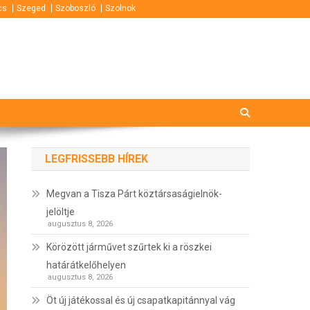
cs
Szeged
Szoboszló
Szolnok
LEGFRISSEBB HÍREK
Megvan a Tisza Párt köztársaságielnök-
jelöltje
augusztus 8, 2026
Körözött járművet szűrtek ki a röszkei
határátkelőhelyen
augusztus 8, 2026
Öt új játékossal és új csapatkapitánnyal vág