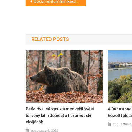
Bejegyzés
Dokumentumfilm készül Curtisről az NFI támogatásával
navigáció
RELATED POSTS
Petícióval sürgetik a medvekilövési
A Duna apad
törvény kihirdetését a háromszéki
hozott felsz
elöljárók
augusztus 5
augusztus 6, 2026