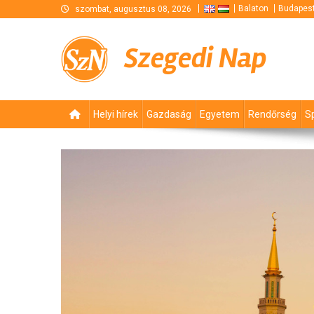
Skip
Balaton
Budapes
szombat, augusztus 08, 2026
to
content
Szegedi Nap
Helyi hírek
Gazdaság
Egyetem
Rendőrség
S