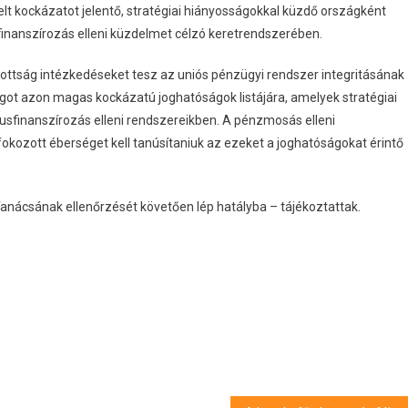
lt kockázatot jelentő, stratégiai hiányosságokkal küzdő országként
inanszírozás elleni küzdelmet célzó keretrendszerében.
ottság intézkedéseket tesz az uniós pénzügyi rendszer integritásának
got azon magas kockázatú joghatóságok listájára, amelyek stratégiai
usfinanszírozás elleni rendszereikben. A pénzmosás elleni
okozott éberséget kell tanúsítaniuk az ezeket a joghatóságokat érintő
anácsának ellenőrzését követően lép hatályba – tájékoztattak.