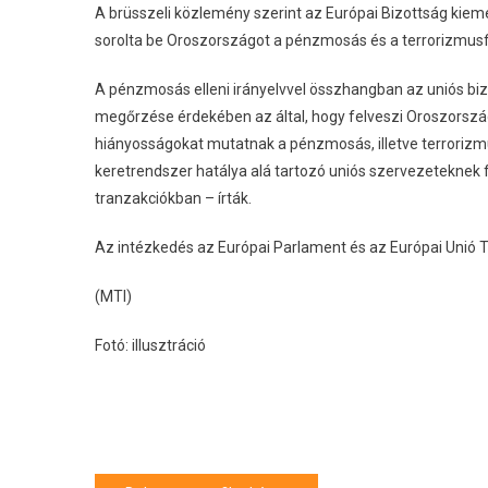
A brüsszeli közlemény szerint az Európai Bizottság kieme
sorolta be Oroszországot a pénzmosás és a terrorizmusf
A pénzmosás elleni irányelvvel összhangban az uniós biz
megőrzése érdekében az által, hogy felveszi Oroszorszá
hiányosságokat mutatnak a pénzmosás, illetve terrorizm
keretrendszer hatálya alá tartozó uniós szervezeteknek f
tranzakciókban – írták.
Az intézkedés az Európai Parlament és az Európai Unió T
(MTI)
Fotó: illusztráció