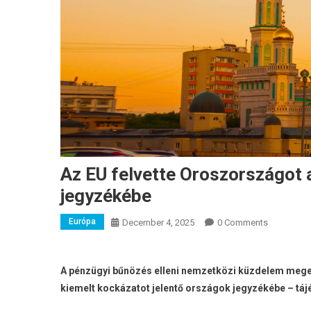
Az EU felvette Oroszországot 
jegyzékébe
Európa
December 4, 2025
0 Comments
A pénzügyi bűnözés elleni nemzetközi küzdelem meger
kiemelt kockázatot jelentő országok jegyzékébe – táj