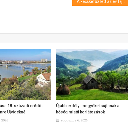
A kecskefűz lett az év fája
ása 18. századi erődöt
Újabb erdélyi megyéket sújtanak a
ínre Újvidéknél
hőség miatti korlátozások
, 2026
augusztus 6, 2026