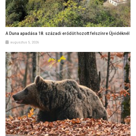
A Duna apadása 18. századi erődöt hozott felszínre Újvidéknél
augusztus 5, 2026