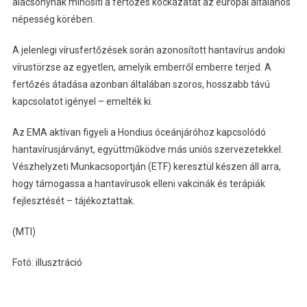
alacsonynak minősíti a fertőzés kockázatát az európai általános
népesség körében.
A jelenlegi vírusfertőzések során azonosított hantavírus andoki
vírustörzse az egyetlen, amelyik emberről emberre terjed. A
fertőzés átadása azonban általában szoros, hosszabb távú
kapcsolatot igényel – emelték ki.
Az EMA aktívan figyeli a Hondius óceánjáróhoz kapcsolódó
hantavírusjárványt, együttműködve más uniós szervezetekkel.
Vészhelyzeti Munkacsoportján (ETF) keresztül készen áll arra,
hogy támogassa a hantavírusok elleni vakcinák és terápiák
fejlesztését – tájékoztattak.
(MTI)
Fotó: illusztráció