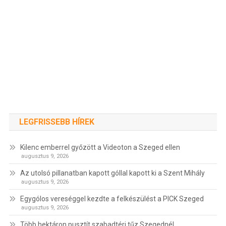
LEGFRISSEBB HÍREK
Kilenc emberrel győzött a Videoton a Szeged ellen
augusztus 9, 2026
Az utolsó pillanatban kapott góllal kapott ki a Szent Mihály
augusztus 9, 2026
Egygólos vereséggel kezdte a felkészülést a PICK Szeged
augusztus 9, 2026
Több hektáron pusztít szabadtéri tűz Szegednél