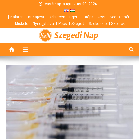
Skip
vasárnap, augusztus 09, 2026
to
Balaton
Budapest
Debrecen
Eger
Európa
Győr
Kecskemét
content
Miskolc
Nyíregyháza
Pécs
Szeged
Szoboszló
Szolnok
Szegedi Nap