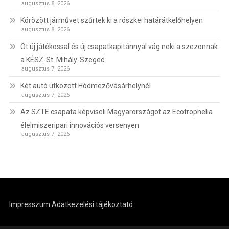
augusztus 8, 2026
Körözött járművet szűrtek ki a röszkei határátkelőhelyen
augusztus 8, 2026
Öt új játékossal és új csapatkapitánnyal vág neki a szezonnak
a KÉSZ-St. Mihály-Szeged
augusztus 7, 2026
Két autó ütközött Hódmezővásárhelynél
augusztus 7, 2026
Az SZTE csapata képviseli Magyarországot az Ecotrophelia
élelmiszeripari innovációs versenyen
augusztus 7, 2026
Impresszum
Adatkezelési tájékoztató