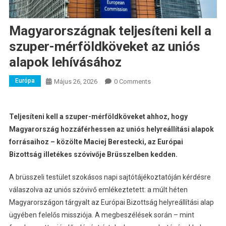
Magyarországnak teljesíteni kell a
szuper-mérföldköveket az uniós
alapok lehívásához
Európa
Május 26, 2026
0 Comments
Teljesíteni kell a szuper-mérföldköveket ahhoz, hogy
Magyarország hozzáférhessen az uniós helyreállítási alapok
forrásaihoz – közölte Maciej Berestecki, az Európai
Bizottság illetékes szóvivője Brüsszelben kedden.
A brüsszeli testület szokásos napi sajtótájékoztatóján kérdésre
válaszolva az uniós szóvivő emlékeztetett: a múlt héten
Magyarországon tárgyalt az Európai Bizottság helyreállítási alap
ügyében felelős missziója. A megbeszélések során – mint