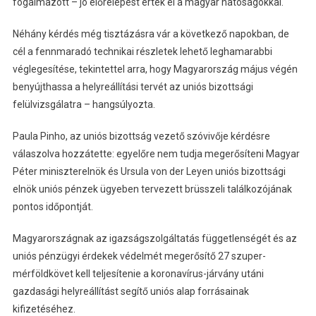
fogalmazott – jó előrelépést értek el a magyar hatóságokkal.
Néhány kérdés még tisztázásra vár a következő napokban, de
cél a fennmaradó technikai részletek lehető leghamarabbi
véglegesítése, tekintettel arra, hogy Magyarország május végén
benyújthassa a helyreállítási tervét az uniós bizottsági
felülvizsgálatra – hangsúlyozta.
Paula Pinho, az uniós bizottság vezető szóvivője kérdésre
válaszolva hozzátette: egyelőre nem tudja megerősíteni Magyar
Péter miniszterelnök és Ursula von der Leyen uniós bizottsági
elnök uniós pénzek ügyeben tervezett brüsszeli találkozójának
pontos időpontját.
Magyarországnak az igazságszolgáltatás függetlenségét és az
uniós pénzügyi érdekek védelmét megerősítő 27 szuper-
mérföldkövet kell teljesítenie a koronavírus-járvány utáni
gazdasági helyreállítást segítő uniós alap forrásainak
kifizetéséhez.