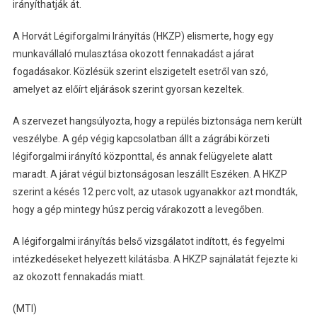
irányíthatják át.
A Horvát Légiforgalmi Irányítás (HKZP) elismerte, hogy egy
munkavállaló mulasztása okozott fennakadást a járat
fogadásakor. Közlésük szerint elszigetelt esetről van szó,
amelyet az előírt eljárások szerint gyorsan kezeltek.
A szervezet hangsúlyozta, hogy a repülés biztonsága nem került
veszélybe. A gép végig kapcsolatban állt a zágrábi körzeti
légiforgalmi irányító központtal, és annak felügyelete alatt
maradt. A járat végül biztonságosan leszállt Eszéken. A HKZP
szerint a késés 12 perc volt, az utasok ugyanakkor azt mondták,
hogy a gép mintegy húsz percig várakozott a levegőben.
A légiforgalmi irányítás belső vizsgálatot indított, és fegyelmi
intézkedéseket helyezett kilátásba. A HKZP sajnálatát fejezte ki
az okozott fennakadás miatt.
(MTI)