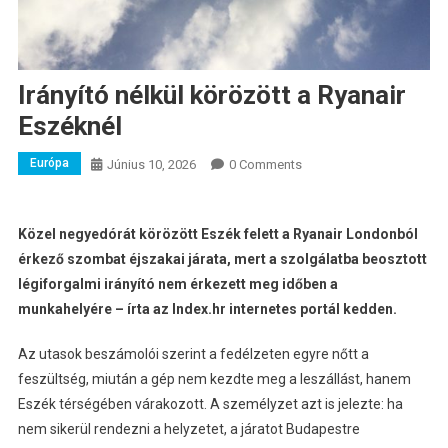
Irányító nélkül körözött a Ryanair
Eszéknél
Európa
Június 10, 2026
0 Comments
Közel negyedórát körözött Eszék felett a Ryanair Londonból
érkező szombat éjszakai járata, mert a szolgálatba beosztott
légiforgalmi irányító nem érkezett meg időben a
munkahelyére – írta az Index.hr internetes portál kedden.
Az utasok beszámolói szerint a fedélzeten egyre nőtt a
feszültség, miután a gép nem kezdte meg a leszállást, hanem
Eszék térségében várakozott. A személyzet azt is jelezte: ha
nem sikerül rendezni a helyzetet, a járatot Budapestre