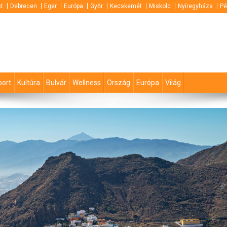
t
Debrecen
Eger
Európa
Győr
Kecskemét
Miskolc
Nyíregyháza
Pé
port
Kultúra
Bulvár
Wellness
Ország
Európa
Világ