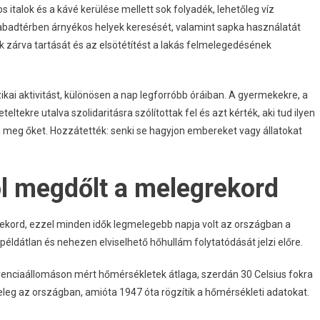
s italok és a kávé kerülése mellett sok folyadék, lehetőleg víz
zabadtérben árnyékos helyek keresését, valamint sapka használatát
k zárva tartását és az elsötétítést a lakás felmelegedésének
ikai aktivitást, különösen a nap legforróbb óráiban. A gyermekekre, a
eltekre utalva szolidaritásra szólítottak fel és azt kérték, aki tud ilyen
a meg őket. Hozzátették: senki se hagyjon embereket vagy állatokat
l megdőlt a melegrekord
kord, ezzel minden idők legmelegebb napja volt az országban a
példátlan és nehezen elviselhető hőhullám folytatódását jelzi előre.
enciaállomáson mért hőmérsékletek átlaga, szerdán 30 Celsius fokra
eleg az országban, amióta 1947 óta rögzítik a hőmérsékleti adatokat.