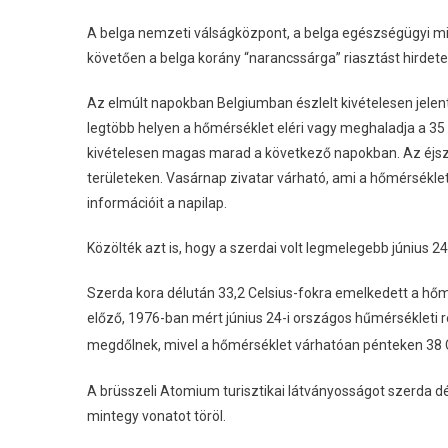
A belga nemzeti válságközpont, a belga egészségügyi mini
követően a belga korány “narancssárga” riasztást hirdet
Az elmúlt napokban Belgiumban észlelt kivételesen jelent
legtöbb helyen a hőmérséklet eléri vagy meghaladja a 35 
kivételesen magas marad a következő napokban. Az éjsza
területeken. Vasárnap zivatar várható, ami a hőmérsékl
információit a napilap.
Közölték azt is, hogy a szerdai volt legmelegebb június 
Szerda kora délután 33,2 Celsius-fokra emelkedett a hőm
előző, 1976-ban mért június 24-i országos hűmérsékleti 
megdőlnek, mivel a hőmérséklet várhatóan pénteken 38 
A brüsszeli Atomium turisztikai látványosságot szerda d
mintegy vonatot töröl.