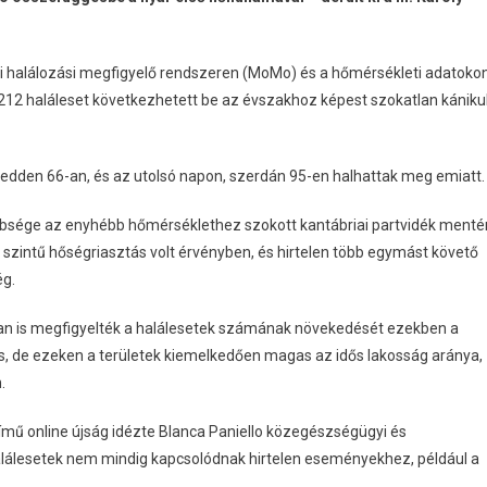
pi halálozási megfigyelő rendszeren (MoMo) és a hőmérsékleti adatoko
b 212 haláleset következhetett be az évszakhoz képest szokatlan kániku
kedden 66-an, és az utolsó napon, szerdán 95-en halhattak meg emiatt.
bbsége az enyhébb hőmérséklethez szokott kantábriai partvidék menté
szintű hőségriasztás volt érvényben, és hirtelen több egymást követő
ég.
ban is megfigyelték a halálesetek számának növekedését ezekben a
s, de ezeken a területek kiemelkedően magas az idős lakosság aránya,
.
című online újság idézte Blanca Paniello közegészségügyi és
 halálesetek nem mindig kapcsolódnak hirtelen eseményekhez, például a