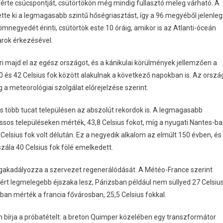
lérte csúcspontját, csütörtökön még mindig fullasztó meleg várható. A
te ki a legmagasabb szintű hőségriasztást, így a 96 megyéből jelenleg
mnegyedét érinti, csütörtök este 10 óráig, amikor is az Atlanti-óceán
arok érkezésével.
 majd el az egész országot, és a kánikulai körülmények jellemzően a
s 42 Celsius fok között alakulnak a következő napokban is. Az orszá
g a meteorológiai szolgálat előrejelzése szerint.
 több tucat településen az abszolút rekordok is. A legmagasabb
ssos településeken mérték, 43,8 Celsius fokot, míg a nyugati Nantes-b
 Celsius fok volt délután. Ez a negyedik alkalom az elmúlt 150 évben, és
zála 40 Celsius fok fölé emelkedett.
gakadályozza a szervezet regenerálódását. A Météo-France szerint
ért legmelegebb éjszaka lesz, Párizsban például nem süllyed 27 Celsiu
an mérték a francia fővárosban, 25,5 Celsius fokkal.
n bírja a próbatételt: a breton Quimper közelében egy transzformátor