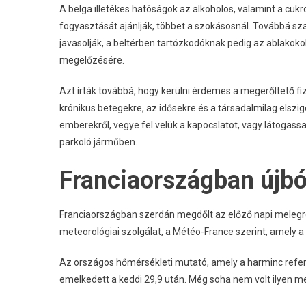
A belga illetékes hatóságok az alkoholos, valamint a cukro
fogyasztását ajánlják, többet a szokásosnál. Továbbá s
javasolják, a beltérben tartózkodóknak pedig az ablakoko
megelőzésére.
Azt írták továbbá, hogy kerülni érdemes a megerőltető fiz
krónikus betegekre, az idősekre és a társadalmilag elsziget
emberekről, vegye fel velük a kapocslatot, vagy látogass
parkoló járműben.
Franciaországban újbó
Franciaországban szerdán megdőlt az előző napi melegre
meteorológiai szolgálat, a Météo-France szerint, amely a 
Az országos hőmérsékleti mutató, amely a harminc refer
emelkedett a keddi 29,9 után. Még soha nem volt ilyen m