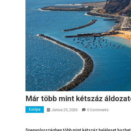
Már több mint kétszáz áldozat
Európa
Június 25, 2026
0 Comments
Spanyolországban több mint kétszáz haláleset hozható 