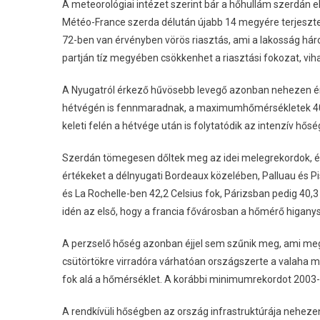
A meteorológiai intézet szerint bár a hőhullám szerdán e
Météo-France szerda délután újabb 14 megyére terjesztet
72-ben van érvényben vörös riasztás, ami a lakosság háro
partján tíz megyében csökkenhet a riasztási fokozat, vih
A Nyugatról érkező hűvösebb levegő azonban nehezen éri
hétvégén is fennmaradnak, a maximumhőmérsékletek 40 é
keleti felén a hétvége után is folytatódik az intenzív hősé
Szerdán tömegesen dőltek meg az idei melegrekordok, és
értékeket a délnyugati Bordeaux közelében, Palluau és Pi
és La Rochelle-ben 42,2 Celsius fok, Párizsban pedig 40,3
idén az első, hogy a francia fővárosban a hőmérő higanys
A perzselő hőség azonban éjjel sem szűnik meg, ami me
csütörtökre virradóra várhatóan országszerte a valaha m
fok alá a hőmérséklet. A korábbi minimumrekordot 2003-b
A rendkívüli hőségben az ország infrastruktúrája neheze