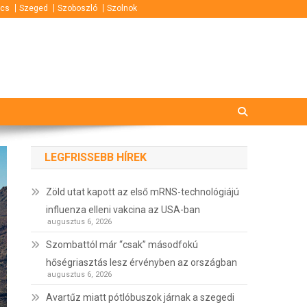
cs
Szeged
Szoboszló
Szolnok
LEGFRISSEBB HÍREK
Zöld utat kapott az első mRNS-technológiájú
influenza elleni vakcina az USA-ban
augusztus 6, 2026
Szombattól már “csak” másodfokú
hőségriasztás lesz érvényben az országban
augusztus 6, 2026
Avartűz miatt pótlóbuszok járnak a szegedi