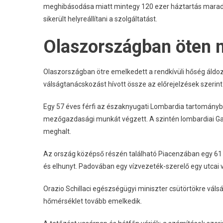
meghibásodása miatt mintegy 120 ezer háztartás maradt
sikerült helyreállítani a szolgáltatást.
Olaszországban öten 
Olaszországban ötre emelkedett a rendkívüli hőség áldo
válságtanácskozást hívott össze az előrejelzések szeri
Egy 57 éves férfi az északnyugati Lombardia tartományba
mezőgazdasági munkát végzett. A szintén lombardiai Garl
meghalt.
Az ország középső részén található Piacenzában egy 61 év
és elhunyt. Padovában egy vízvezeték-szerelő egy utcai 
Orazio Schillaci egészségügyi miniszter csütörtökre váls
hőmérséklet tovább emelkedik.