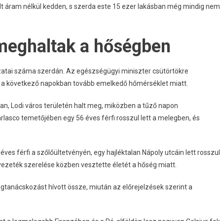
 áram nélkül kedden, s szerda este 15 ezer lakásban még mindig nem
meghaltak a hőségben
zatai száma szerdán. Az egészségügyi miniszter csütörtökre
nt a következő napokban tovább emelkedő hőmérséklet miatt.
n, Lodi város területén halt meg, miközben a tűző napon
asco temetőjében egy 56 éves férfi rosszul lett a melegben, és
es férfi a szőlőültetvényén, egy hajléktalan Nápoly utcáin lett rosszul
vezeték szerelése közben vesztette életét a hőség miatt.
ágtanácskozást hívott össze, miután az előrejelzések szerint a