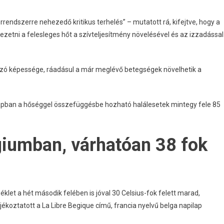
rendszerre nehezedő kritikus terhelés” – mutatott rá, kifejtve, hogy a
etni a felesleges hőt a szívteljesítmény növelésével és az izzadással
ozó képessége, ráadásul a már meglévő betegségek növelhetik a
napban a hőséggel összefüggésbe hozható halálesetek mintegy fele 85
lgiumban, várhatóan 38 fok
let a hét második felében is jóval 30 Celsius-fok felett marad,
ékoztatott a La Libre Begique című, francia nyelvű belga napilap