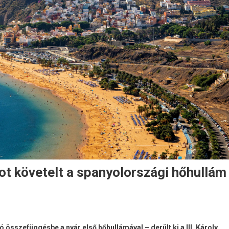
ot követelt a spanyolországi hőhullám
összefüggésbe a nyár első hőhullámával – derült ki a III. Károly