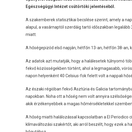
Egészségügyi Intézet csütörtöki jelentéséből.
A szakemberek statisztikai becslése szerint, amely a na
alapul, a vasárnaptól szerdáig tartó időszakban legaláb
miatt.
A hőségepizód első napján, hétfőn 13-an, hétfőn 38-an, 
Az adatok azt mutatják, hogy a halálesetek túlnyomó tö
fekvő közösségekben történt, ahol a legmagasabb, vörös 
napon helyenként 40 Celsius-fok felett volt a nappali hős
Az északi régióban fekvő Asztúria és Galicia tartomány
napokban. Noha ott a hőség nem volt annyira szélsősége
akik érzékenyebbek a magas hőmérsékletekkel szemben
A hőség miatti halálozással kapcsolatban a El Periodico 
klímaváltozási szakértőt, aki arról beszélt, hogy ezek a
hőgutához.