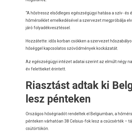
“A hőstressz elsődleges egészségügyi hatása a szív- és ér
hőmérséklet emelkedésével a szervezet megpróbálja elvez
járó folyadékvesztéssel.
Hozzátette: idős korban csökken a szervezet hőszabály
hőséggel kapcsolatos szövődmények kockázatát.
Az egészségügyi intézet adatai szerint az elmúlt négy 
év felettieket érintett.
Riasztást adtak ki Be
lesz pénteken
Országos hőségriadót rendeltek el Belgiumban, a hőmérsék
pénteken várhatóan 38 Celsius-fok lesz a csúcsérték – táj
csütörtökön.