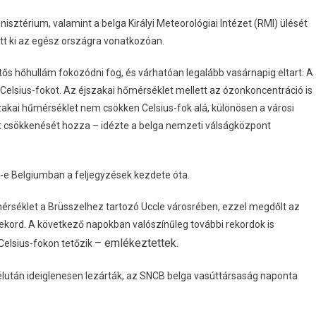
sztérium, valamint a belga Királyi Meteorológiai Intézet (RMI) ülését
ett ki az egész országra vonatkozóan.
ős hőhullám fokozódni fog, és várhatóan legalább vasárnapig eltart. A
Celsius-fokot. Az éjszakai hőmérséklet mellett az ózonkoncentráció is
kai hűmérséklet nem csökken Celsius-fok alá, különösen a városi
et csökkenését hozza – idézte a belga nemzeti válságközpont
24-e Belgiumban a feljegyzések kezdete óta.
érséklet a Brüsszelhez tartozó Uccle városrében, ezzel megdőlt az
rekord. A következő napokban valószínűleg további rekordok is
– emlékeztettek.
Celsius-fokon tetőzik
élután ideiglenesen lezárták, az SNCB belga vasúttársaság naponta