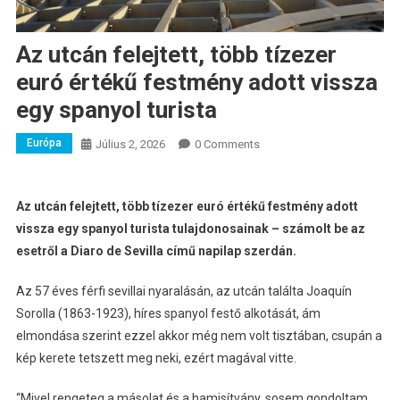
Az utcán felejtett, több tízezer
euró értékű festmény adott vissza
egy spanyol turista
Európa
Július 2, 2026
0 Comments
Az utcán felejtett, több tízezer euró értékű festmény adott
vissza egy spanyol turista tulajdonosainak – számolt be az
esetről a Diaro de Sevilla című napilap szerdán.
Az 57 éves férfi sevillai nyaralásán, az utcán találta Joaquín
Sorolla (1863-1923), híres spanyol festő alkotását, ám
elmondása szerint ezzel akkor még nem volt tisztában, csupán a
kép kerete tetszett meg neki, ezért magával vitte.
“Mivel rengeteg a másolat és a hamisítvány, sosem gondoltam