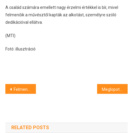
A család számára emellett nagy érzelmi értékkel is bír, mivel
felmenőik a művésztől kapták az alkotást, személyre szóló
dedikációval ellátva.
(MTI)
Fotó: illusztráció
Bejegyzés
Felmentették Koltay Andrást az NMHH éléről és Hatala Annát, a Nemzeti Információs Központ főigazgatóját
Meglopott egy ápolónő egy beteget a szegedi klinikán
navigáció
RELATED POSTS