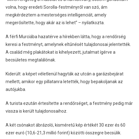
volna, hogy eredeti Sorolla-festményről van szó, ám
megkérdeztem a mesterséges intelligenciát, amely
megerősítette, hogy akár az is lehet” – nyilatkozta.
A férfi Murciába hazatérve a hírekben látta, hogy a rendőrség
keresi a festményt, amelynek eltűnését tulajdonosai jelentették.
A család még plakátokat is kihelyezett, jutalmat ígérve a
becsületes megtalálónak.
Kiderült: a képet véletlenül hagyták az utcán a garázsbejárat
mellett, amikor egy pillatanra letették, hogy bepakoljanak az
autójukba.
A turista ezután értesítette a rendőrséget, a festmény pedig már
vissza is került tulajdonosaihoz.
A két csónakot ábrázoló, kisméretű kép értékét 30 ezer és 60
ezer euró (10,6-21,3 millió forint) közötti összegre becsülik.