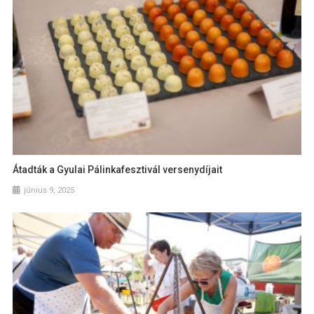
Átadták a Gyulai Pálinkafesztivál versenydíjait
június 9, 2025