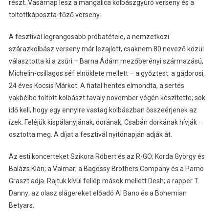
részt. Vasárnap lesz a mangalica kolbászgyúró verseny és a
töltöttkáposzta-főző verseny.
A fesztivál legrangosabb próbatétele, a nemzetközi
szárazkolbász verseny már lezajlott, csaknem 80 nevező közül
választotta ki a zsűri – Barna Ádám mezőberényi származású,
Michelin-csillagos séf elnöklete mellett – a győztest: a gádorosi,
24 éves Kocsis Márkot. A fiatal hentes elmondta, a sertés
vakbélbe töltött kolbászt tavaly november végén készítette; sok
idő kell, hogy egy ennyire vastag kolbászban összeérjenek az
ízek. Feléjük kispálanyjának, dorának, Csabán dorkának hívják –
osztotta meg. A díjat a fesztivál nyitónapján adják át.
Az esti koncerteket Szikora Róbert és az R-GO; Korda György és
Balázs Klári; a Valmar; a Bagossy Brothers Company és a Parno
Graszt adja. Rajtuk kívül fellép mások mellett Desh; a rapper T.
Danny; az olasz slágereket előadó Al Bano és a Bohemian
Betyars.