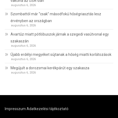
vakcina az USA-ban
augusztus 6, 2026
Szombattól már “csak” másodfokú hőségriasztás lesz
érvényben az országban
augusztus 6, 2026
Avartűz miatt pótlóbuszok járnak a szegedi vasútvonal egy
szakaszán
augusztus 6, 2026
Újabb erdélyi megyéket sújtanak a hőség miatti korlátozások
augusztus 6, 2026
Megújult a dorozsmai kerékpárút egy szakasza
augusztus 6, 2026
Impresszum
Adatkezelési tájékoztató