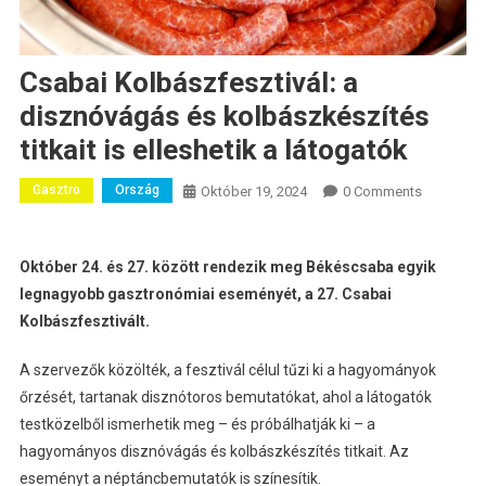
Csabai Kolbászfesztivál: a
disznóvágás és kolbászkészítés
titkait is elleshetik a látogatók
Gasztro
Ország
Október 19, 2024
0 Comments
Október 24. és 27. között rendezik meg Békéscsaba egyik
legnagyobb gasztronómiai eseményét, a 27. Csabai
Kolbászfesztivált.
A szervezők közölték, a fesztivál célul tűzi ki a hagyományok
őrzését, tartanak disznótoros bemutatókat, ahol a látogatók
testközelből ismerhetik meg – és próbálhatják ki – a
hagyományos disznóvágás és kolbászkészítés titkait. Az
eseményt a néptáncbemutatók is színesítik.