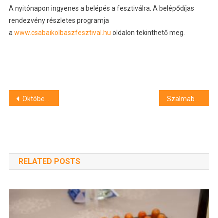
A nyitónapon ingyenes a belépés a fesztiválra. A belépődíjas
rendezvény részletes programja
a
www.csabaikolbaszfesztival.hu
oldalon tekinthető meg.
Bejegyzés
Október 24 és 27 között várja a látogatókat a 27. Csabai Kolbászfesztivál
Szalmabálák égtek Mikepércsen
navigáció
RELATED POSTS