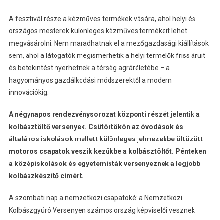
A fesztivál része a kézműves termékek vására, ahol helyi és
országos mesterek különleges kézműves termékeit lehet
megvásárolni. Nem maradhatnak el a mezőgazdasági kiállítások
sem, ahol a látogatók megismerhetik a helyi termelők friss áruit
és betekintést nyerhetnek a térség agráréletébe – a
hagyományos gazdálkodási módszerektől a modern
innovációkig.
A négynapos rendezvénysorozat központi részét jelentik a
kolbásztöltő versenyek. Csütörtökön az óvodások és
általános iskolások mellett különleges jelmezekbe öltözött
motoros csapatok veszik kezükbe a kolbásztöltőt. Pénteken
a középiskolások és egyetemisták versenyeznek a legjobb
kolbászkészítő címért.
A szombati nap a nemzetközi csapatoké: a Nemzetközi
Kolbászgyúró Versenyen számos ország képviselői vesznek