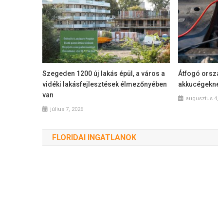
Szegeden 1200 új lakás épül, a város a
Átfogó orszá
vidéki lakásfejlesztések élmezőnyében
akkucégekn
van
augusztus 4
július 7, 2026
FLORIDAI INGATLANOK