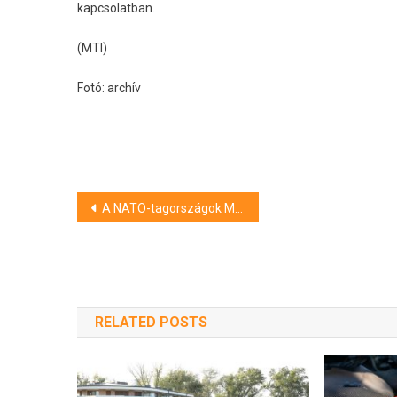
kapcsolatban.
(MTI)
Fotó: archív
Bejegyzés
A NATO-tagországok Mark Rutte holland politikust választották következő főtitkárnak
navigáció
RELATED POSTS