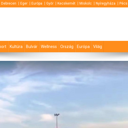
Debrecen
Eger
Európa
Győr
Kecskemét
Miskolc
Nyíregyháza
Pécs
port
Kultúra
Bulvár
Wellness
Ország
Európa
Világ