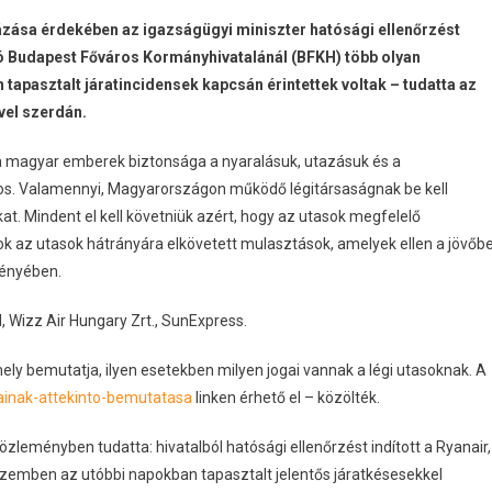
zása érdekében az igazságügyi miniszter hatósági ellenőrzést
átó Budapest Főváros Kormányhivatalánál (BFKH) több olyan
apasztalt járatincidensek kapcsán érintettek voltak – tudatta az
vel szerdán.
a magyar emberek biztonsága a nyaralásuk, utazásuk és a
tos. Valamennyi, Magyarországon működő légitársaságnak be kell
at. Mindent el kell követniük azért, hogy az utasok megfelelő
nok az utasok hátrányára elkövetett mulasztások, amelyek ellen a jövőb
ményében.
 Wizz Air Hungary Zrt., SunExpress.
ely bemutatja, ilyen esetekben milyen jogai vannak a légi utasoknak. A
gainak-attekinto-bemutatasa
linken érhető el – közölték.
eményben tudatta: hivatalból hatósági ellenőrzést indított a Ryanair,
szemben az utóbbi napokban tapasztalt jelentős járatkésesekkel