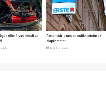
gos ellenőrzés indult az
A monetáris tanács csökkentette az
él
alapkamatot
, 2026
július 21, 2026