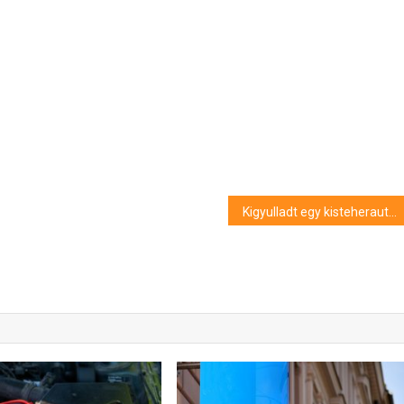
Kigyulladt egy kisteherautó Debrecen-külsőn, akadályozza a forgalmat