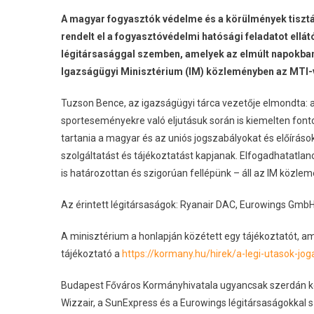
A magyar fogyasztók védelme és a körülmények tisztá
rendelt el a fogyasztóvédelmi hatósági feladatot ell
légitársasággal szemben, amelyek az elmúlt napokban t
Igazságügyi Minisztérium (IM) közleményben az MTI-
Tuzson Bence, az igazságügyi tárca vezetője elmondta: 
sporteseményekre való eljutásuk során is kiemelten fon
tartania a magyar és az uniós jogszabályokat és előírások
szolgáltatást és tájékoztatást kapjanak. Elfogadhatatla
is határozottan és szigorúan fellépünk – áll az IM közle
Az érintett légitársaságok: Ryanair DAC, Eurowings GmbH,
A minisztérium a honlapján közétett egy tájékoztatót, am
tájékoztató a
https://kormany.hu/hirek/a-legi-utasok-jo
Budapest Főváros Kormányhivatala ugyancsak szerdán közl
Wizzair, a SunExpress és a Eurowings légitársaságokkal 