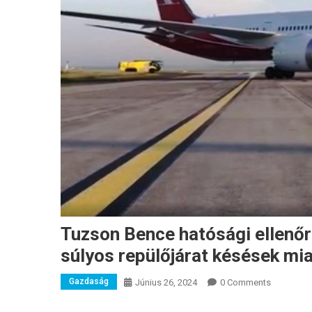
Tuzson Bence hatósági ellenőrz
súlyos repülőjárat késések mia
Gazdaság
Június 26, 2024
0 Comments