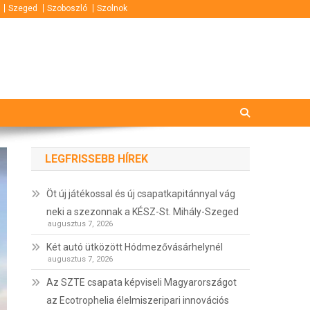
Szeged
Szoboszló
Szolnok
LEGFRISSEBB HÍREK
Öt új játékossal és új csapatkapitánnyal vág
neki a szezonnak a KÉSZ-St. Mihály-Szeged
augusztus 7, 2026
Két autó ütközött Hódmezővásárhelynél
augusztus 7, 2026
Az SZTE csapata képviseli Magyarországot
az Ecotrophelia élelmiszeripari innovációs