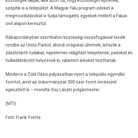
közöségek lakják, akik azon túl, hogy közösséget építenek,
szépítik is a települést. A Magyar falu program ezeket a
megmozdulásokat is tudja támogatni, egyebek mellett a Falusi
civil alapon keresztül.
Rábapordányban szombaton közösségi összefogással teszik
rendbe az Uniós Parkot, ahová virágokat ültetnek, lefestik a
zászlótartó rudakat, napelemes világítást telepítenek, padokat és
hulladéktárolót helyeznek ki, valamint árkokat tisztítanak.
Minderre a Zöld Oázis pályázatban nyert a település egymillió
forintot, amit az önkormányzat 300 ezer forint önrésszel
egészített ki – mondta Visy László polgármester.
(MTI)
Fotó: Frank Yvette