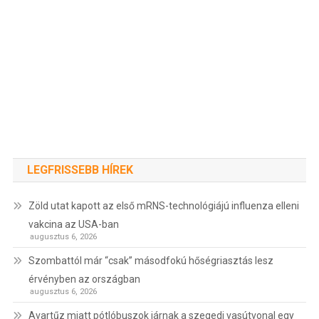
LEGFRISSEBB HÍREK
Zöld utat kapott az első mRNS-technológiájú influenza elleni
vakcina az USA-ban
augusztus 6, 2026
Szombattól már “csak” másodfokú hőségriasztás lesz
érvényben az országban
augusztus 6, 2026
Avartűz miatt pótlóbuszok járnak a szegedi vasútvonal egy