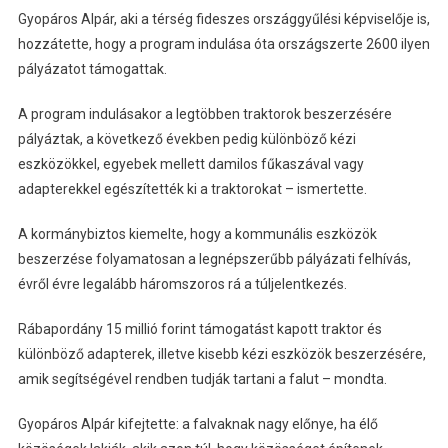
Gyopáros Alpár, aki a térség fideszes országgyűlési képviselője is,
hozzátette, hogy a program indulása óta országszerte 2600 ilyen
pályázatot támogattak.
A program indulásakor a legtöbben traktorok beszerzésére
pályáztak, a következő években pedig különböző kézi
eszközökkel, egyebek mellett damilos fűkaszával vagy
adapterekkel egészítették ki a traktorokat – ismertette.
A kormánybiztos kiemelte, hogy a kommunális eszközök
beszerzése folyamatosan a legnépszerűbb pályázati felhívás,
évről évre legalább háromszoros rá a túljelentkezés.
Rábapordány 15 millió forint támogatást kapott traktor és
különböző adapterek, illetve kisebb kézi eszközök beszerzésére,
amik segítségével rendben tudják tartani a falut – mondta.
Gyopáros Alpár kifejtette: a falvaknak nagy előnye, ha élő