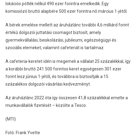
lokációs pótlék nélkül 490 ezer forintra emelkedik. Egy
komissiózó bruttó alapbére 500 ezer forintra nő március 1-jétől.
A bérek emelése mellett az áruházlánc további 4,6 milliárd forint
értékű dolgozói juttatási csomagot biztosít, amely
gyermekvállalási, beiskolázási, jubileumi, egészségügyi és
szociális elemeket, valamint cafeteriát is tartalmaz.
A cafeteria-keretet idén is megemeli a vállalat 25 százalékkal, így
a korábbi bruttó 241 500 forintos keret egységesen 301 ezer
forint lesz június 1-jétől, és továbbra is biztosítják a 15
százalékos dolgozói vásárlási kedvezményt.
Az áruházlánc 2022 óta így összesen 41,8 százalékkal emelte a
munkavállalók fizetését – közölte a Tesco.
(MTI)
Fotó: Frank Yvette