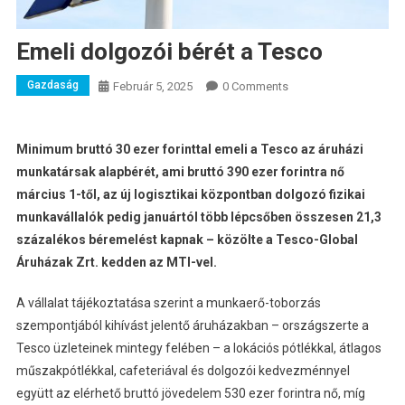
Emeli dolgozói bérét a Tesco
Gazdaság
Február 5, 2025
0 Comments
Minimum bruttó 30 ezer forinttal emeli a Tesco az áruházi
munkatársak alapbérét, ami bruttó 390 ezer forintra nő
március 1-től, az új logisztikai központban dolgozó fizikai
munkavállalók pedig januártól több lépcsőben összesen 21,3
százalékos béremelést kapnak – közölte a Tesco-Global
Áruházak Zrt. kedden az MTI-vel.
A vállalat tájékoztatása szerint a munkaerő-toborzás
szempontjából kihívást jelentő áruházakban – országszerte a
Tesco üzleteinek mintegy felében – a lokációs pótlékkal, átlagos
műszakpótlékkal, cafeteriával és dolgozói kedvezménnyel
együtt az elérhető bruttó jövedelem 530 ezer forintra nő, míg