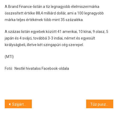
A Brand Finance-listán a tíz legnagyobb élelmiszermárka
összesített értéke 88,4 milliárd dollár, ami a 100 legnagyobb
márka teljes értékének több mint 35 százaléka.
A százas listán egyebek között 41 amerikai, 10 kínai, 9 olasz, 5
japán és 4 svájci, továbbá 3-3 indiai, német és egyesült
királyságbeli, illetve két szingapúri cég szerepel.
(MTI)
Fotó: Nestlé hivatalos Facebook-oldala
Bejegyzés
Szijjártó Péter az orosz miniszterelnök-helyettessel egyeztetett a közelgő amerikai-orosz csúcstalálkozóról
Tűz pusztít több nyugat-balkáni országban
navigáció