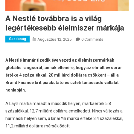
A Nestlé továbbra is a világ
legértékesebb élelmiszer márkája
Gazdaság
Augusztus 12, 2025
0 Comments
A Nestlé immár tizedik éve vezeti az élelmiszermárkák
globális rangsorát, annak ellenére, hogy az elmúlt év során
értéke 4 százalékkal, 20 milliárd dollárra csökkent – áll a
Brand Finance brit piackutató és üzleti tanácsadó vállalat
honlapján.
A Lay’s márka maradt a második helyen, márkaérték 5,8
százalékkal, 12,7 milliárd dollárra emelkedett. Nincs változás a
harmadik helyen sem, a kínai Yili márka értéke 3,4 százalékkal,
11,2 milliárd dollárra mérséklődött.