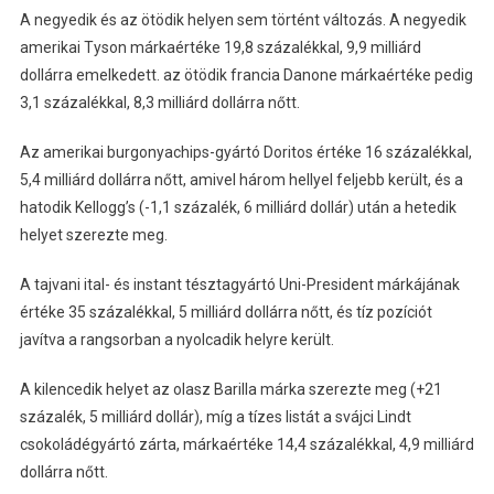
A negyedik és az ötödik helyen sem történt változás. A negyedik
amerikai Tyson márkaértéke 19,8 százalékkal, 9,9 milliárd
dollárra emelkedett. az ötödik francia Danone márkaértéke pedig
3,1 százalékkal, 8,3 milliárd dollárra nőtt.
Az amerikai burgonyachips-gyártó Doritos értéke 16 százalékkal,
5,4 milliárd dollárra nőtt, amivel három hellyel feljebb került, és a
hatodik Kellogg’s (-1,1 százalék, 6 milliárd dollár) után a hetedik
helyet szerezte meg.
A tajvani ital- és instant tésztagyártó Uni-President márkájának
értéke 35 százalékkal, 5 milliárd dollárra nőtt, és tíz pozíciót
javítva a rangsorban a nyolcadik helyre került.
A kilencedik helyet az olasz Barilla márka szerezte meg (+21
százalék, 5 milliárd dollár), míg a tízes listát a svájci Lindt
csokoládégyártó zárta, márkaértéke 14,4 százalékkal, 4,9 milliárd
dollárra nőtt.