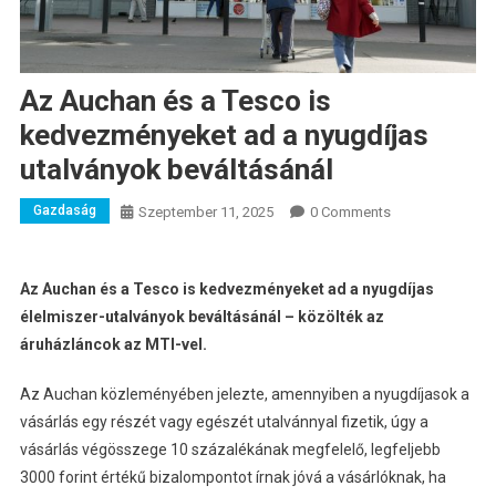
Az Auchan és a Tesco is
kedvezményeket ad a nyugdíjas
utalványok beváltásánál
Gazdaság
Szeptember 11, 2025
0 Comments
Az Auchan és a Tesco is kedvezményeket ad a nyugdíjas
élelmiszer-utalványok beváltásánál – közölték az
áruházláncok az MTI-vel.
Az Auchan közleményében jelezte, amennyiben a nyugdíjasok a
vásárlás egy részét vagy egészét utalvánnyal fizetik, úgy a
vásárlás végösszege 10 százalékának megfelelő, legfeljebb
3000 forint értékű bizalompontot írnak jóvá a vásárlóknak, ha