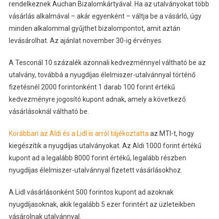
rendelkeznek Auchan Bizalomkártyával. Ha az utalványokat több
vásárlás alkalmával – akár egyenként – váltja be a vásárló, úgy
minden alkalommal gyűjthet bizalompontot, amit aztán
levásárolhat. Az ajánlat november 30-ig érvényes.
A Tesconál 10 százalék azonnali kedvezménnyel váltható be az
utalvány, továbbá a nyugdíjas élelmiszer-utalvánnyal történő
fizetésnél 2000 forintonként 1 darab 100 forint értékű
kedvezményre jogosító kupont adnak, amely a következő
vásárlásoknál váltható be.
Korábban az Aldi és a Lidl is arról tájékoztatta
az MTI-t, hogy
kiegészítik a nyugdíjas utalványokat. Az Aldi 1000 forint értékű
kupont ad a legalább 8000 forint értékű, legalább részben
nyugdíjas élelmiszer-utalvánnyal fizetett vásárlásokhoz.
A Lidl vásárlásonként 500 forintos kupont ad azoknak
nyugdíjasoknak, akik legalább 5 ezer forintért az üzleteikben
vásárolnak utalvánnyal.