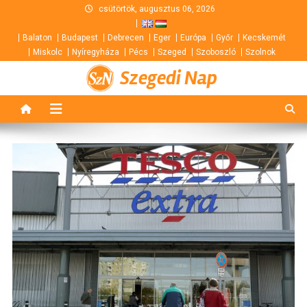
Skip
csütörtök, augusztus 06, 2026
to
Balaton
Budapest
Debrecen
Eger
Európa
Győr
Kecskemét
content
Miskolc
Nyíregyháza
Pécs
Szeged
Szoboszló
Szolnok
Szegedi Nap