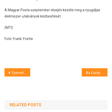
A Magyar Posta szeptember elsején kezdte meg a nyugdíjas
élelmiszer-utalványok kézbesítését.
(MTI)
Fotó: Frank Yvette
Bejegyzés
Gyomirtásba kezd a Szegedi Közlekedési Társaság
Az Európai Bíróság megsemmisítette a Paks2 atomerőmű támogatását jóváhagyó uniós határozatot
navigáció
RELATED POSTS