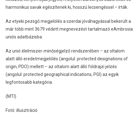
harmonikus savak egészítenek ki, hosszú lecsengéssel – írták.
Az etyeki pezsgő megjelölés a szerdai jóváhagyással bekerült a
már több mint 3679 védett megnevezést tartalmazó eAmbrosia
uniós adatbázisba.
Az unió élelmiszer-minőségjelző rendszerében – az oltalom
alatt álló eredetmegjelölés (angolul: protected designations of
origin, PDO) mellett – az oltalom alatt álló földrajzi jelzés
(angolul: protected geographical indications, PGI) az egyik
legfontosabb kategória.
(MTI)
Fotó: illusztráció