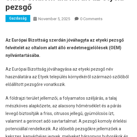
pezsgő
Gazdaság
November 5, 2025
0 Comments
Az Európai Bizottság szerdán jóváhagyta az etyeki pezsgő
felvételét az oltalom alatt álló eredetmegjelölések (OEM)
nyilvántartásába.
Az Európai Bizottság jóváhagyása az etyeki pezsgő név
használatára az Etyek település környékéről származó szőlőből
előállított pezsgőre vonatkozik.
A földrajzi terület jellemzői, a folyamatos széljárás, a talaj
mészköves alapkőzete, az alacsony hőmérséklet és a párás
levegő biztosítják a friss, citrusos jellegű, gyümölcsös ízt,
valamint a gerincet adó savtartalmat. A pezsgő komoly érlelési
potenciállal rendelkezik. Az idősebb pezsgőkre jellemzőek a
kekszes, kenyérhéjas jegyek, melyeket bársonyos buborékok és