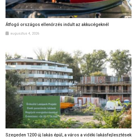
Átfogó országos ellenőrzés indult az akkucégeknél
augusztus 4, 2026
Szegeden 1200 új lakás épül, a város a vidéki lakásfejlesztések