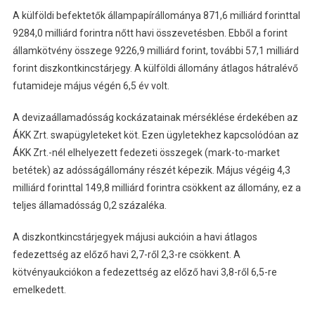
A külföldi befektetők állampapírállománya 871,6 milliárd forinttal
9284,0 milliárd forintra nőtt havi összevetésben. Ebből a forint
államkötvény összege 9226,9 milliárd forint, további 57,1 milliárd
forint diszkontkincstárjegy. A külföldi állomány átlagos hátralévő
futamideje május végén 6,5 év volt.
A devizaállamadósság kockázatainak mérséklése érdekében az
ÁKK Zrt. swapügyleteket köt. Ezen ügyletekhez kapcsolódóan az
ÁKK Zrt.-nél elhelyezett fedezeti összegek (mark-to-market
betétek) az adósságállomány részét képezik. Május végéig 4,3
milliárd forinttal 149,8 milliárd forintra csökkent az állomány, ez a
teljes államadósság 0,2 százaléka.
A diszkontkincstárjegyek májusi aukcióin a havi átlagos
fedezettség az előző havi 2,7-ről 2,3-re csökkent. A
kötvényaukciókon a fedezettség az előző havi 3,8-ről 6,5-re
emelkedett.