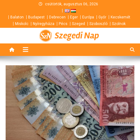
Skip
csütörtök, augusztus 06, 2026
to
Balaton
Budapest
Debrecen
Eger
Európa
Győr
Kecskemét
content
Miskolc
Nyíregyháza
Pécs
Szeged
Szoboszló
Szolnok
Szegedi Nap