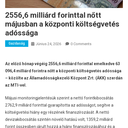
2556,6 milliárd forinttal nőtt
májusban a központi költségvetés
adóssága
Gazdaság
Június 24, 2026
0 Comments
Az előző hónap végéig 2556,6 milliárd forinttal emelkedve 63
096,4 milliárd forintra nőtt a központi költségvetés adóssága
– közölte az Államadósságkezelő Központ Zrt. (ÁKK) szerdán
az MTI-vel.
Májusi monitoringjelentésük szerint a nettó forintkibocsátás
2762,9 milliárd forinttal gyarapította az adósságot, segítve a
költségvetési hiány egy részének finanszírozását. A nettó
devizakibocsátás szintén növelő hatású volt, 1359,2 milliárd
forint összegben járult hozzá a hiány finanszírozásához és a