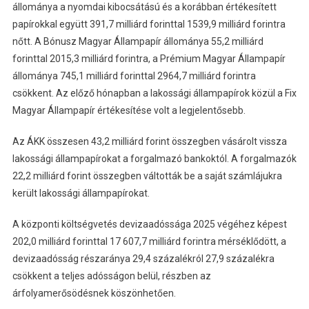
állománya a nyomdai kibocsátású és a korábban értékesített
papírokkal együtt 391,7 milliárd forinttal 1539,9 milliárd forintra
nőtt. A Bónusz Magyar Állampapír állománya 55,2 milliárd
forinttal 2015,3 milliárd forintra, a Prémium Magyar Állampapír
állománya 745,1 milliárd forinttal 2964,7 milliárd forintra
csökkent. Az előző hónapban a lakossági állampapírok közül a Fix
Magyar Állampapír értékesítése volt a legjelentősebb.
Az ÁKK összesen 43,2 milliárd forint összegben vásárolt vissza
lakossági állampapírokat a forgalmazó bankoktól. A forgalmazók
22,2 milliárd forint összegben váltották be a saját számlájukra
került lakossági állampapírokat.
A központi költségvetés devizaadóssága 2025 végéhez képest
202,0 milliárd forinttal 17 607,7 milliárd forintra mérséklődött, a
devizaadósság részaránya 29,4 százalékról 27,9 százalékra
csökkent a teljes adósságon belül, részben az
árfolyamerősödésnek köszönhetően.