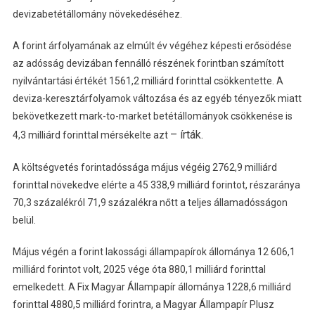
devizabetétállomány növekedéséhez.
A forint árfolyamának az elmúlt év végéhez képesti erősödése
az adósság devizában fennálló részének forintban számított
nyilvántartási értékét 1561,2 milliárd forinttal csökkentette. A
deviza-keresztárfolyamok változása és az egyéb tényezők miatt
bekövetkezett mark-to-market betétállományok csökkenése is
– írták.
4,3 milliárd forinttal mérsékelte azt
A költségvetés forintadóssága május végéig 2762,9 milliárd
forinttal növekedve elérte a 45 338,9 milliárd forintot, részaránya
70,3 százalékról 71,9 százalékra nőtt a teljes államadósságon
belül.
Május végén a forint lakossági állampapírok állománya 12 606,1
milliárd forintot volt, 2025 vége óta 880,1 milliárd forinttal
emelkedett. A Fix Magyar Állampapír állománya 1228,6 milliárd
forinttal 4880,5 milliárd forintra, a Magyar Állampapír Plusz