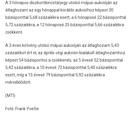
A 3 hónapos diszkontkincstárjegy utolsó májusi aukcióján az
átlaghozam az egy hónappal korábbi aukcióhoz képest 30
bázisponttal 5,68 százalékra esett, a 6 hónaposé 22 bázisponttal
5,72 százalékra, a 12 hónaposé 25 bázisponttal 5,66 százalékra
csökkent.
A 3 éves kötvény utolsó májusi aukcióján az átlaghozam 5,43
százalékot ért el, az április végi aukción kialakult átlaghozamhoz
képest 54 bázispontos a csökkenés, az 5 évesé 52 bázisponttal
5,42 százalékra, a 10 évesé 72 bázisponttal 5,40 százalékra
esett, míg a 15 évesé 79 bázisponttal 5,92 százalékra
mérséklődött.
(MTI)
Fotó: Frank Yvette