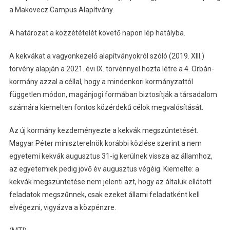
a Makovecz Campus Alapítvány.
A határozat a közzétételét követő napon lép hatályba.
A kekvákat a vagyonkezelő alapítványokról szóló (2019. XIII.)
törvény alapján a 2021. évi IX. törvénnyel hozta létre a 4. Orbán-
kormány azzal a céllal, hogy a mindenkori kormányzattól
független módon, magánjogi formában biztosítják a társadalom
számára kiemelten fontos közérdekű célok megvalósítását.
Az új kormány kezdeményezte a kekvák megszüntetését.
Magyar Péter miniszterelnök korábbi közlése szerint a nem
egyetemi kekvák augusztus 31-ig kerülnek vissza az államhoz,
az egyetemiek pedig jövő év augusztus végéig. Kiemelte: a
kekvák megszüntetése nem jelenti azt, hogy az általuk ellátott
feladatok megszűnnek, csak ezeket állami feladatként kell
elvégezni, vigyázva a közpénzre.