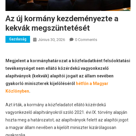
Az új kormány kezdeményezte a
kekvák megszüntetését
Gazdaság
Június 30, 2026
0 Comments
Megjelent a kormányhatározat a közfeladatként felsőoktatási
tevékenységet nem ellátó közérdekű vagyonkezelő
alapítványok (kekvák) alapítói jogait az állam nevében
gyakorló miniszterek kijelöléséről
hétfőn a Magyar
Közlönyben
.
Azt írták, a kormány a közfeladatot ellátó közérdekű
vagyonkezelő alapítványokról szóló 2021. évi IX. törvény alapján
hozta meg a határozatot; az alapítványok felett az alapítói jogot
a magyar állam nevében a kijelölt miniszter kizárólagosan
gyakorolja.