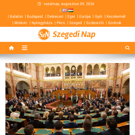
Skip
vasárnap, augusztus 09, 2026
to
Balaton
Budapest
Debrecen
Eger
Európa
Győr
Kecskemét
content
Miskolc
Nyíregyháza
Pécs
Szeged
Szoboszló
Szolnok
Szegedi Nap