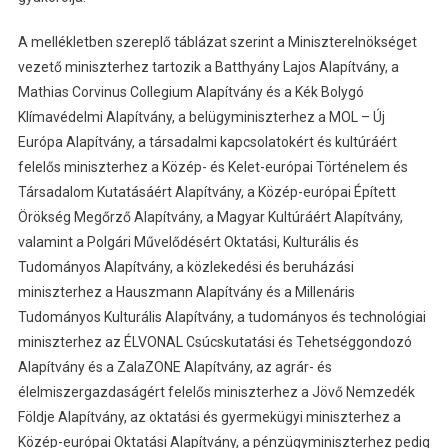
A mellékletben szereplő táblázat szerint a Miniszterelnökséget
vezető miniszterhez tartozik a Batthyány Lajos Alapítvány, a
Mathias Corvinus Collegium Alapítvány és a Kék Bolygó
Klímavédelmi Alapítvány, a belügyminiszterhez a MOL – Új
Európa Alapítvány, a társadalmi kapcsolatokért és kultúráért
felelős miniszterhez a Közép- és Kelet-európai Történelem és
Társadalom Kutatásáért Alapítvány, a Közép-európai Épített
Örökség Megőrző Alapítvány, a Magyar Kultúráért Alapítvány,
valamint a Polgári Művelődésért Oktatási, Kulturális és
Tudományos Alapítvány, a közlekedési és beruházási
miniszterhez a Hauszmann Alapítvány és a Millenáris
Tudományos Kulturális Alapítvány, a tudományos és technológiai
miniszterhez az ÉLVONAL Csúcskutatási és Tehetséggondozó
Alapítvány és a ZalaZONE Alapítvány, az agrár- és
élelmiszergazdaságért felelős miniszterhez a Jövő Nemzedék
Földje Alapítvány, az oktatási és gyermekügyi miniszterhez a
Közép-európai Oktatási Alapítvány, a pénzügyminiszterhez pedig