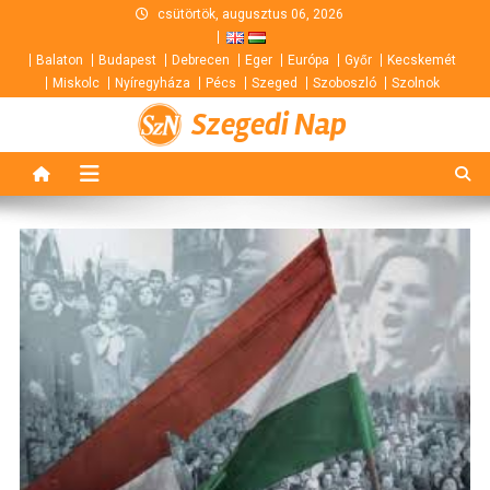
Skip
csütörtök, augusztus 06, 2026
to
Balaton
Budapest
Debrecen
Eger
Európa
Győr
Kecskemét
content
Miskolc
Nyíregyháza
Pécs
Szeged
Szoboszló
Szolnok
Szegedi Nap