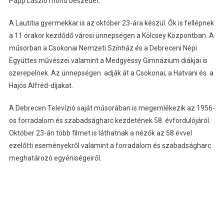
Papp László mond beszédet.
A Lautitia gyermekkar is az október 23-ára készül. Ők is fellépnek
a 11 órakor kezdődő városi ünnepségen a Kölcsey Központban. A
műsorban a Csokonai Nemzeti Színház és a Debreceni Népi
Együttes művészei valamint a Medgyessy Gimnázium diákjai is
szerepelnek. Az ünnepségen adják át a Csokonai, a Hatvani és a
Hajós Alfréd-díjakat.
A Debrecen Televízió saját műsorában is megemlékezik az 1956-
os forradalom és szabadságharc kezdetének 58. évfordulójáról.
Október 23-án több filmet is láthatnak a nézők az 58 évvel
ezelőtti eseményekről valamint a forradalom és szabadságharc
meghatározó egyéniségeiről.