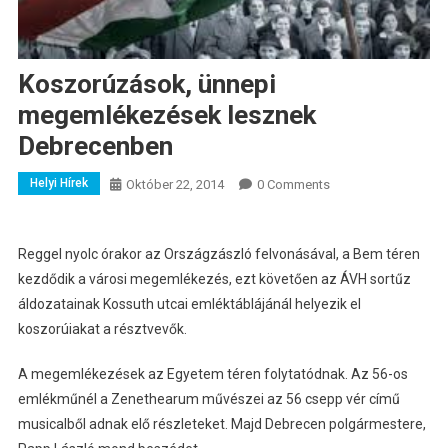
Koszorúzások, ünnepi
megemlékezések lesznek
Debrecenben
Helyi Hírek
Október 22, 2014
0 Comments
Reggel nyolc órakor az Országzászló felvonásával, a Bem téren
kezdődik a városi megemlékezés, ezt követően az ÁVH sortűz
áldozatainak Kossuth utcai emléktáblájánál helyezik el
koszorúiakat a résztvevők.
A megemlékezések az Egyetem téren folytatódnak. Az 56-os
emlékműnél a Zenethearum művészei az 56 csepp vér című
musicalből adnak elő részleteket. Majd Debrecen polgármestere,