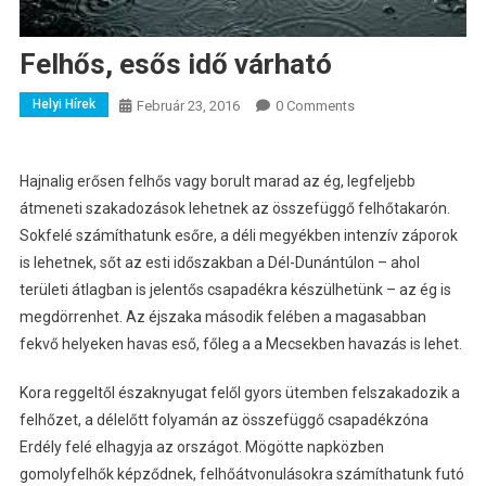
Felhős, esős idő várható
Helyi Hírek
Február 23, 2016
0 Comments
Hajnalig erősen felhős vagy borult marad az ég, legfeljebb
átmeneti szakadozások lehetnek az összefüggő felhőtakarón.
Sokfelé számíthatunk esőre, a déli megyékben intenzív záporok
is lehetnek, sőt az esti időszakban a Dél-Dunántúlon – ahol
területi átlagban is jelentős csapadékra készülhetünk – az ég is
megdörrenhet. Az éjszaka második felében a magasabban
fekvő helyeken havas eső, főleg a a Mecsekben havazás is lehet.
Kora reggeltől északnyugat felől gyors ütemben felszakadozik a
felhőzet, a délelőtt folyamán az összefüggő csapadékzóna
Erdély felé elhagyja az országot. Mögötte napközben
gomolyfelhők képződnek, felhőátvonulásokra számíthatunk futó