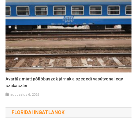
Avartűz miatt pótlóbuszok járnak a szegedi vasútvonal egy
szakaszán
augusztus 6, 2026
FLORIDAI INGATLANOK