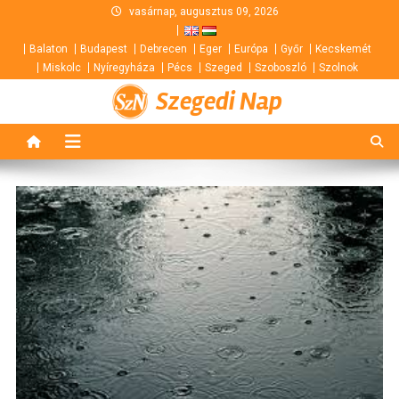
Skip
vasárnap, augusztus 09, 2026
to
Balaton
Budapest
Debrecen
Eger
Európa
Győr
Kecskemét
content
Miskolc
Nyíregyháza
Pécs
Szeged
Szoboszló
Szolnok
Szegedi Nap