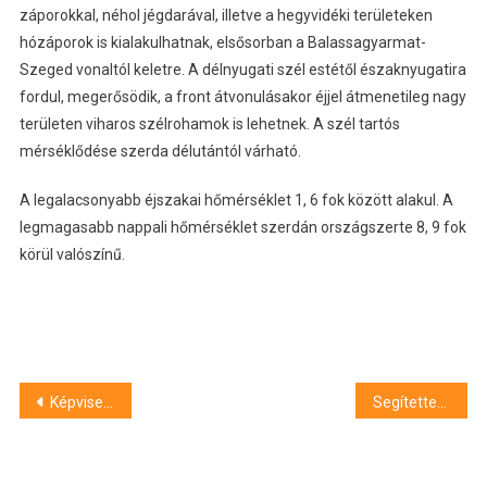
záporokkal, néhol jégdarával, illetve a hegyvidéki területeken
hózáporok is kialakulhatnak, elsősorban a Balassagyarmat-
Szeged vonaltól keletre. A délnyugati szél estétől északnyugatira
fordul, megerősödik, a front átvonulásakor éjjel átmenetileg nagy
területen viharos szélrohamok is lehetnek. A szél tartós
mérséklődése szerda délutántól várható.
A legalacsonyabb éjszakai hőmérséklet 1, 6 fok között alakul. A
legmagasabb nappali hőmérséklet szerdán országszerte 8, 9 fok
körül valószínű.
Bejegyzés
Képviselőválasztás az Akadémián
Segítettek a hajléktalan fiún
navigáció