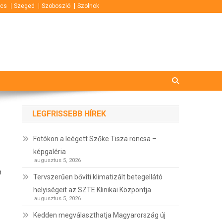
cs
Szeged
Szoboszló
Szolnok
LEGFRISSEBB HÍREK
Fotókon a leégett Szőke Tisza roncsa –
képgaléria
augusztus 5, 2026
n
Tervszerűen bővíti klimatizált betegellátó
helyiségeit az SZTE Klinikai Központja
augusztus 5, 2026
Kedden megválaszthatja Magyarország új