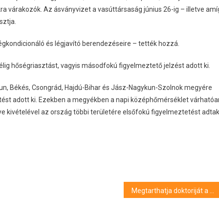
a várakozók. Az ásványvizet a vasúttársaság június 26-ig – illetve amí
sztja.
légkondicionáló és légjavító berendezéseire – tették hozzá.
élig hőségriasztást, vagyis másodfokú figyelmeztető jelzést adott ki.
kun, Békés, Csongrád, Hajdú-Bihar és Jász-Nagykun-Szolnok megyére
ést adott ki. Ezekben a megyékben a napi középhőmérséklet várhatóa
ye kivételével az ország többi területére elsőfokú figyelmeztetést adta
Megtarthatja doktoriját a plágiumgyanúba keveredett egyetemi tanár