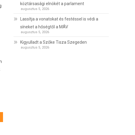
köztársasági elnökét a parlament
g
augusztus 5, 2026
Lassítja a vonatokat és festéssel is védi a
síneket a hőségtől a MÁV
augusztus 5, 2026
Kigyulladt a Szőke Tisza Szegeden
augusztus 5, 2026
n
k