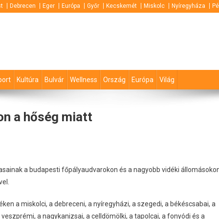
t
Debrecen
Eger
Európa
Győr
Kecskemét
Miskolc
Nyíregyháza
Pé
port
Kultúra
Bulvár
Wellness
Ország
Európa
Világ
on a hőség miatt
utasainak a budapesti főpályaudvarokon és a nagyobb vidéki állomásoko
el.
éken a miskolci, a debreceni, a nyíregyházi, a szegedi, a békéscsabai, a
a veszprémi, a nagykanizsai, a celldömölki, a tapolcai, a fonyódi és a