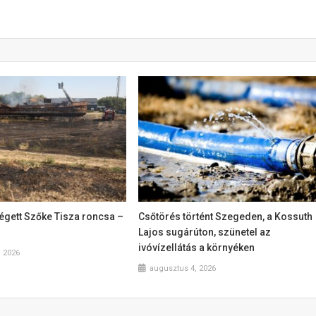
égett Szőke Tisza roncsa –
Csőtörés történt Szegeden, a Kossuth
Lajos sugárúton, szünetel az
ivóvízellátás a környéken
, 2026
augusztus 4, 2026