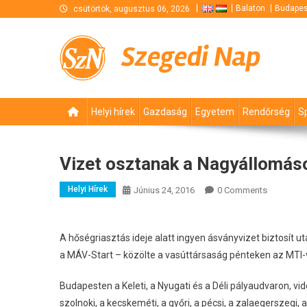
Skip
Balaton
Budapes
csütörtök, augusztus 06, 2026
to
content
Szegedi Nap
Helyi hírek
Gazdaság
Egyetem
Rendőrség
S
Vizet osztanak a Nagyállomás
Helyi Hírek
Június 24, 2016
0 Comments
A hőségriasztás ideje alatt ingyen ásványvizet biztosít 
a MÁV-Start – közölte a vasúttársaság pénteken az MTI-v
Budapesten a Keleti, a Nyugati és a Déli pályaudvaron, vid
szolnoki, a kecskeméti, a győri, a pécsi, a zalaegerszegi, 