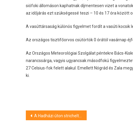
siófoki állomáson kaphatnak díjmentesen vizet a vonatokr
az időjárás ezt szükségessé teszi – 10 és 17 óra között o
A vasúttársaság különös figyelmet fordít a vasúti kocsik 
Az országos tisztifőorvos csütörtök 0 órától vasárnap éjf
Az Országos Meteorológiai Szolgálat péntekre Bács-Kis
narancssárga, vagyis ugyancsak másodfokú figyelmeztet
27 Celsius-fok felett alakul. Emellett Nógrád és Zala meg
ki.
Bejegyzés
A Hadházi úton strichelt a bökönyi pillangó
navigáció