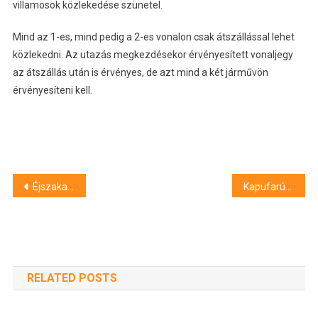
villamosok közlekedése szünetel.
Mind az 1-es, mind pedig a 2-es vonalon csak átszállással lehet
közlekedni. Az utazás megkezdésekor érvényesített vonaljegy
az átszállás után is érvényes, de azt mind a két járművön
érvényesíteni kell.
Bejegyzés
Éjszakai járatok indulnak augusztus 20-án
Kapufarúgó-verseny lesz a Vasas elleni meccs félidejében
navigáció
RELATED POSTS