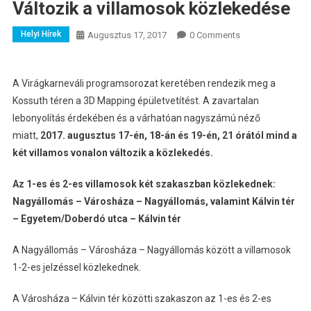
Változik a villamosok közlekedése
Helyi Hírek
Augusztus 17, 2017
0 Comments
A Virágkarneváli programsorozat keretében rendezik meg a
Kossuth téren a 3D Mapping épületvetítést.
A zavartalan
lebonyolítás érdekében és a várhatóan nagyszámú néző
miatt,
2017. augusztus 17-én, 18-án és 19-én, 21 órától mind a
két villamos vonalon változik a közlekedés.
Az 1-es és 2-es villamosok két szakaszban közlekednek:
Nagyállomás – Városháza – Nagyállomás, valamint Kálvin tér
– Egyetem/Doberdó utca – Kálvin tér
A Nagyállomás – Városháza – Nagyállomás között a villamosok
1-2-es jelzéssel közlekednek.
A Városháza – Kálvin tér közötti szakaszon az 1-es és 2-es