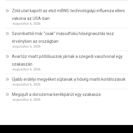
Zöld utat kapott az első mRNS-technológiájú influenza elleni
vakcina az USA-ban
augusztus 6, 2026
Szombattól már “csak” másodfokú hőségriasztás lesz
érvényben az országban
augusztus 6, 2026
Avartűz miatt pótlóbuszok járnak a szegedi vasútvonal egy
szakaszán
augusztus 6, 2026
Újabb erdélyi megyéket sújtanak a hőség miatti korlátozások
augusztus 6, 2026
Megújult a dorozsmai kerékpárút egy szakasza
augusztus 6, 2026