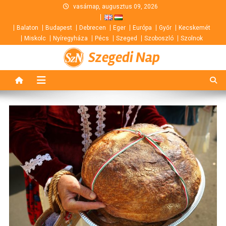
Skip
vasárnap, augusztus 09, 2026
to
Balaton
Budapest
Debrecen
Eger
Európa
Győr
Kecskemét
content
Miskolc
Nyíregyháza
Pécs
Szeged
Szoboszló
Szolnok
Szegedi Nap