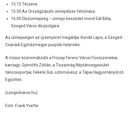
15:15 Térzene
15:50 Az Országzászló ünnepélyes felvonása
16:00 Díszünnepség – ünnepi beszédet mond Gál Béla,
Szeged Város díszpolgára
Az ünnepségen az új kenyeret megáldja: Kondé Lajos, a Szeged-
Csanádi Egyházmegye püspöki helynöke.
A műsor közreműködői a Fricsay Ferenc Városi Fúvószenekar,
karnagy: Gyimóthi Zoltán; a Tiszavirág Néptáncegyesület
tánccsoportjai; Fekete Gizi, színművész; a Tápai Hagyományőrző
Együttes.
(szegedvaros.hu)
Fotó: Frank Yvette