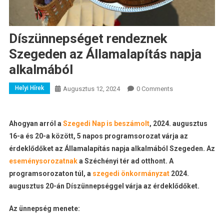
Díszünnepséget rendeznek
Szegeden az Államalapítás napja
alkalmából
Helyi Hírek
Augusztus 12, 2024
0 Comments
Ahogyan arról a
Szegedi Nap is beszámolt
, 2024. augusztus
16-a és 20-a között, 5 napos programsorozat várja az
érdeklődőket az Államalapítás napja alkalmából Szegeden. Az
eseménysorozatnak
a Széchényi tér ad otthont. A
programsorozaton túl, a
szegedi önkormányzat
2024.
augusztus 20-án Díszünnepséggel várja az érdeklődőket.
Az ünnepség menete: