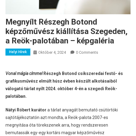
Megnyílt Részegh Botond
képzőművész kiállítása Szegeden,
a Reök-palotában – képgaléria
Helyi Hírek
Október 4, 2024
0 Comments
Vonal mágia címmel
Részegh Botond csíkszeredai festő- és
grafikusművész elmúlt húsz évben készült alkotásaiból
válogató tárlat nyílt 2024. október 4-én a szegedi Reök-
palotában.
Nátyi Róbert kurátor
a tárlat anyagát bemutató csütörtöki
sajtótájékoztatón azt mondta, a Reök-palota 2007-es
megnyitása óta törekszenek arra, hogy rendszeresen
bemutassák egy-egy kortárs magyar képzőművész