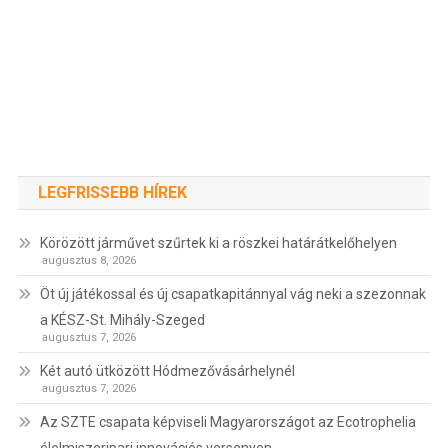
LEGFRISSEBB HÍREK
Körözött járművet szűrtek ki a röszkei határátkelőhelyen
augusztus 8, 2026
Öt új játékossal és új csapatkapitánnyal vág neki a szezonnak
a KÉSZ-St. Mihály-Szeged
augusztus 7, 2026
Két autó ütközött Hódmezővásárhelynél
augusztus 7, 2026
Az SZTE csapata képviseli Magyarországot az Ecotrophelia