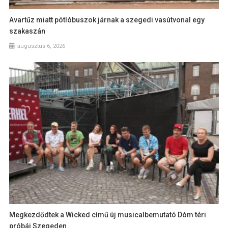
Avartűz miatt pótlóbuszok járnak a szegedi vasútvonal egy
szakaszán
augusztus 6, 2026
Megkezdődtek a Wicked című új musicalbemutató Dóm téri
próbái Szegeden