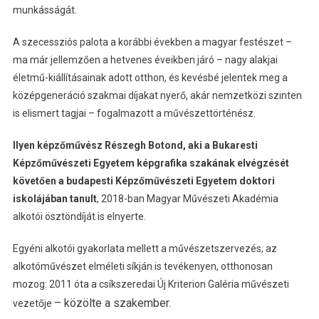
munkásságát.
A szecessziós palota a korábbi években a magyar festészet –
ma már jellemzően a hetvenes éveikben járó – nagy alakjai
életmű-kiállításainak adott otthon, és kevésbé jelentek meg a
középgeneráció szakmai díjakat nyerő, akár nemzetközi szinten
is elismert tagjai – fogalmazott a művészettörténész.
Ilyen képzőművész Részegh Botond, aki a Bukaresti
Képzőművészeti Egyetem képgrafika szakának elvégzését
követően a budapesti Képzőművészeti Egyetem doktori
iskolájában tanult
, 2018-ban Magyar Művészeti Akadémia
alkotói ösztöndíját is elnyerte.
Egyéni alkotói gyakorlata mellett a művészetszervezés, az
alkotóművészet elméleti síkján is tevékenyen, otthonosan
mozog: 2011 óta a csíkszeredai Új Kriterion Galéria művészeti
– közölte a szakember.
vezetője