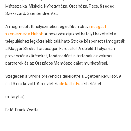
Mátészalka, Miskolc, Nyíregyháza, Orosháza, Pécs,
Szeged
,
Szekszárd, Szentendre, Vác.
A meghirdetett helyszíneken egyidőben aktív
mozgást
szerveznek a klubok.
A nevezési díjakból befolyt bevétellel a
településhez legközelebb található Stroke központot támogatják
a Magyar Stroke Társaságon keresztül. A délelőtt folyamán
prevenciós szűréseket, tanácsadást is tartanak a szakmai
partnerek és az Országos Mentőszolgálat munkatársai.
Szegeden a Stroke prevenciós délelőttre a Ligetben kerül sor, 9
és 13 óra között. A részletek
ide kattintva
érhetők el.
(rotary.hu)
Fotó: Frank Yvette