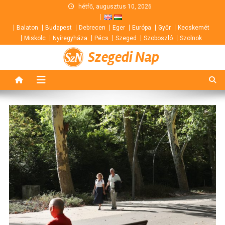
Skip
hétfő, augusztus 10, 2026
to
Balaton
Budapest
Debrecen
Eger
Európa
Győr
Kecskemét
content
Miskolc
Nyíregyháza
Pécs
Szeged
Szoboszló
Szolnok
Szegedi Nap