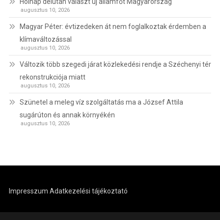
Holnap délután választ új államfőt Magyarország
augusztus 10, 2026
Magyar Péter: évtizedeken át nem foglalkoztak érdemben a
klímaváltozással
augusztus 10, 2026
Változik több szegedi járat közlekedési rendje a Széchenyi tér
rekonstrukciója miatt
augusztus 10, 2026
Szünetel a meleg víz szolgáltatás ma a József Attila
sugárúton és annak környékén
augusztus 10, 2026
Impresszum
Adatkezelési tájékoztató