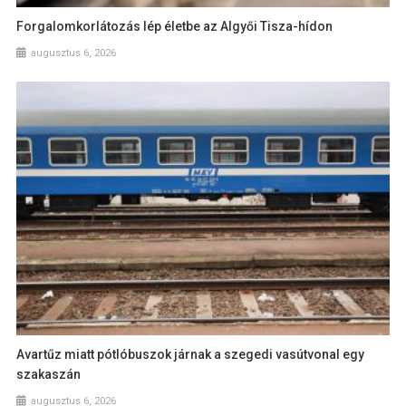
Forgalomkorlátozás lép életbe az Algyői Tisza-hídon
augusztus 6, 2026
Avartűz miatt pótlóbuszok járnak a szegedi vasútvonal egy
szakaszán
augusztus 6, 2026