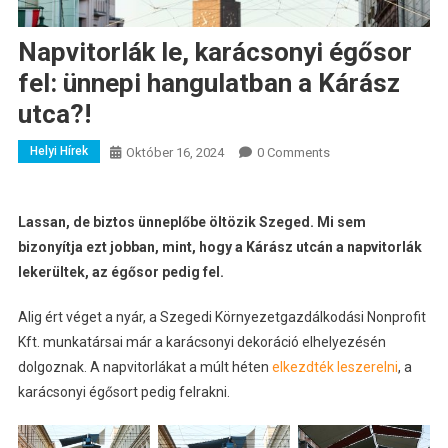
Napvitorlák le, karácsonyi égősor
fel: ünnepi hangulatban a Kárász
utca?!
Helyi Hírek
Október 16, 2024
0 Comments
Lassan, de biztos ünneplőbe öltözik Szeged. Mi sem
bizonyítja ezt jobban, mint, hogy a Kárász utcán a napvitorlák
lekerültek, az égősor pedig fel.
Alig ért véget a nyár, a Szegedi Környezetgazdálkodási Nonprofit
Kft. munkatársai már a karácsonyi dekoráció elhelyezésén
dolgoznak. A napvitorlákat a múlt héten
elkezdték leszerelni
, a
karácsonyi égősort pedig felrakni.