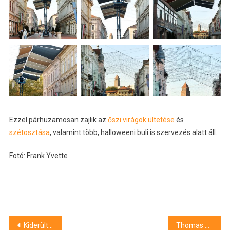
Ezzel párhuzamosan zajlik az
őszi virágok ültetése
és
szétosztása
, valamint több, halloweeni buli is szervezés alatt áll.
Fotó: Frank Yvette
Bejegyzés
Kiderült, milyen betegség okozza Noszály Sándor furcsa viselkedését – nővére tisztázta a dolgokat
Thomas Tuchel az új angol szövetségi kapitány, de Lőw Zsoltot nem vitte magával