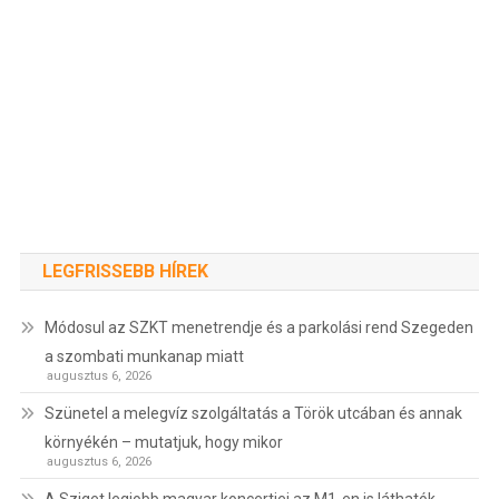
LEGFRISSEBB HÍREK
Módosul az SZKT menetrendje és a parkolási rend Szegeden
a szombati munkanap miatt
augusztus 6, 2026
Szünetel a melegvíz szolgáltatás a Török utcában és annak
környékén – mutatjuk, hogy mikor
augusztus 6, 2026
A Sziget legjobb magyar koncertjei az M1-en is láthatók