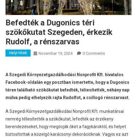
Befedték a Dugonics téri
szökőkutat Szegeden, érkezik
Rudolf, a rénszarvas
Helyi Hírek
November 19, 2024
0 Comments
A Szegedi Környezetgazdálkodási Nonprofit Kft. hivatalos
Facebook-oldalán egy posztban ismertette, hogy a Dugonics
téren található szökőkutat befedték, téliesítették, néhány nap
múlva pedig elhelyezik rajta Rudolfot, a csillogó rénszarvast.
A Szegedi Környezetgazdálkodási Nonprofit Kft. munkatársai
nemrég téliesítették a szökőkutat,
lefedték az érzékeny
berendezéseket, hogy megóvják őket a fagykároktól, és helyet
biztosítottak a közelgő karácsonyi dekorációknak.
Vagyis ez azt