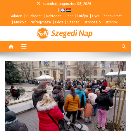
Skip
szombat, augusztus 08, 2026
to
Balaton
Budapest
Debrecen
Eger
Európa
Győr
Kecskemét
content
Miskolc
Nyíregyháza
Pécs
Szeged
Szoboszló
Szolnok
Szegedi Nap