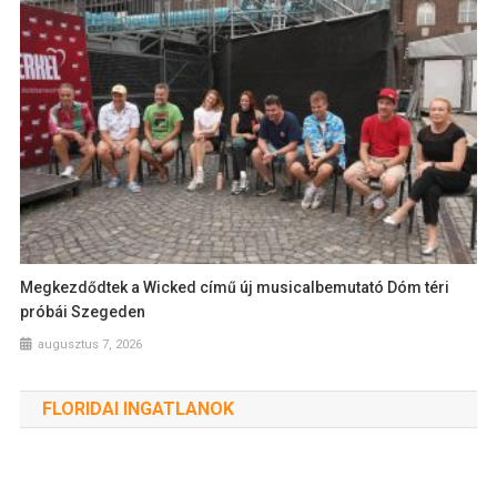
Megkezdődtek a Wicked című új musicalbemutató Dóm téri
próbái Szegeden
augusztus 7, 2026
FLORIDAI INGATLANOK