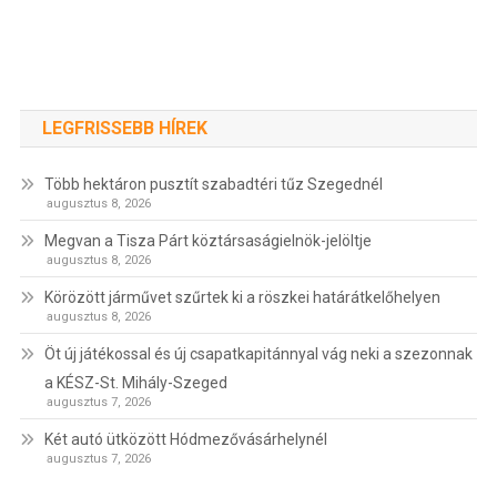
LEGFRISSEBB HÍREK
Több hektáron pusztít szabadtéri tűz Szegednél
augusztus 8, 2026
Megvan a Tisza Párt köztársaságielnök-jelöltje
augusztus 8, 2026
Körözött járművet szűrtek ki a röszkei határátkelőhelyen
augusztus 8, 2026
Öt új játékossal és új csapatkapitánnyal vág neki a szezonnak
a KÉSZ-St. Mihály-Szeged
augusztus 7, 2026
Két autó ütközött Hódmezővásárhelynél
augusztus 7, 2026