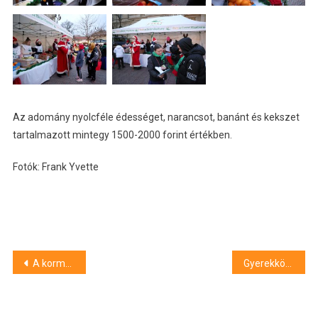
Az adomány nyolcféle édességet, narancsot, banánt és kekszet
tartalmazott mintegy 1500-2000 forint értékben.
Fotók: Frank Yvette
Bejegyzés
A kormány lépései az LMP népszavazása ellen – tovább épülhetnek az akkumulátorgyárak
Gyerekkönyv-illusztrációkból nyílt kiállítás Debrecenben
navigáció