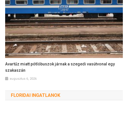
Avartűz miatt pótlóbuszok járnak a szegedi vasútvonal egy
szakaszán
augusztus 6, 2026
FLORIDAI INGATLANOK