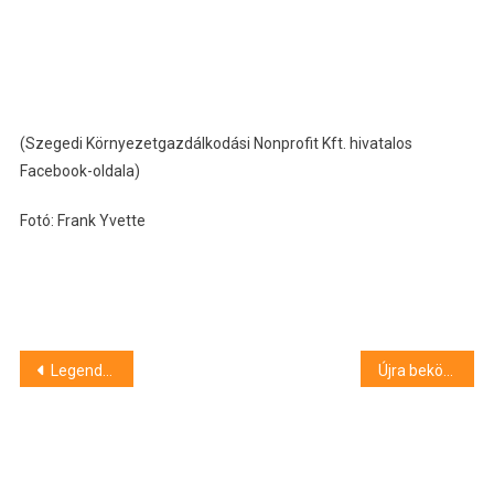
(Szegedi Környezetgazdálkodási Nonprofit Kft. hivatalos
Facebook-oldala)
Fotó: Frank Yvette
Bejegyzés
Legendás járatokat indít újra a DKV
Újra beköszöntött a januári tavasz
navigáció