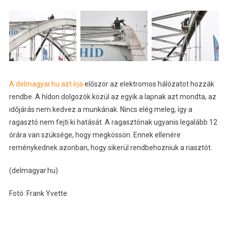
A delmagyar.hu azt írja
először az elektromos hálózatot hozzák
rendbe. A hídon dolgozók közül az egyik a lapnak azt mondta, az
időjárás nem kedvez a munkának. Nincs elég meleg, így a
ragasztó nem fejti ki hatását. A ragasztónak ugyanis legalább 12
órára van szüksége, hogy megkössön. Ennek ellenére
reménykednek azonban, hogy sikerül rendbehozniuk a riasztót.
(delmagyar.hu)
Fotó: Frank Yvette