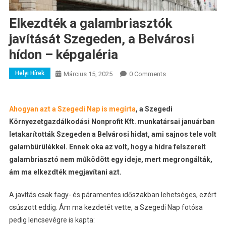
Elkezdték a galambriasztók
javítását Szegeden, a Belvárosi
hídon – képgaléria
Helyi Hírek
Március 15, 2025
0 Comments
Ahogyan azt a Szegedi Nap is megírta
, a Szegedi
Környezetgazdálkodási Nonprofit Kft. munkatársai januárban
letakarították Szegeden a Belvárosi hidat, ami sajnos tele volt
galambürülékkel. Ennek oka az volt, hogy a hídra felszerelt
galambriasztó nem működött egy ideje, mert megrongálták,
ám ma elkezdték megjavítani azt.
A javítás csak fagy- és páramentes időszakban lehetséges, ezért
csúszott eddig. Ám ma kezdetét vette, a Szegedi Nap fotósa
pedig lencsevégre is kapta: