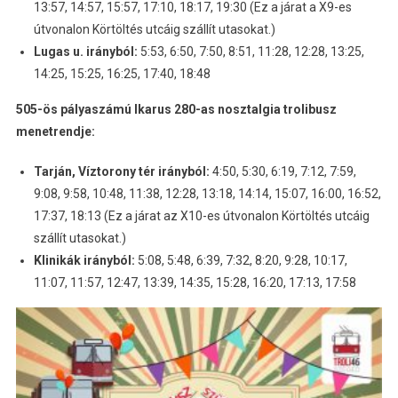
13:57, 14:57, 15:57, 17:10, 18:17, 19:30 (Ez a járat a X9-es
útvonalon Körtöltés utcáig szállít utasokat.)
Lugas u. irányból:
5:53, 6:50, 7:50, 8:51, 11:28, 12:28, 13:25,
14:25, 15:25, 16:25, 17:40, 18:48
505-ös pályaszámú Ikarus 280-as nosztalgia trolibusz
menetrendje:
Tarján, Víztorony tér irányból:
4:50, 5:30, 6:19, 7:12, 7:59,
9:08, 9:58, 10:48, 11:38, 12:28, 13:18, 14:14, 15:07, 16:00, 16:52,
17:37, 18:13 (Ez a járat az X10-es útvonalon Körtöltés utcáig
szállít utasokat.)
Klinikák irányból:
5:08, 5:48, 6:39, 7:32, 8:20, 9:28, 10:17,
11:07, 11:57, 12:47, 13:39, 14:35, 15:28, 16:20, 17:13, 17:58