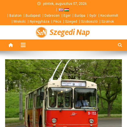
Skip
péntek, augusztus 07, 2026
to
Balaton
Budapest
Debrecen
Eger
Európa
Győr
Kecskemét
content
Miskolc
Nyíregyháza
Pécs
Szeged
Szoboszló
Szolnok
Szegedi Nap