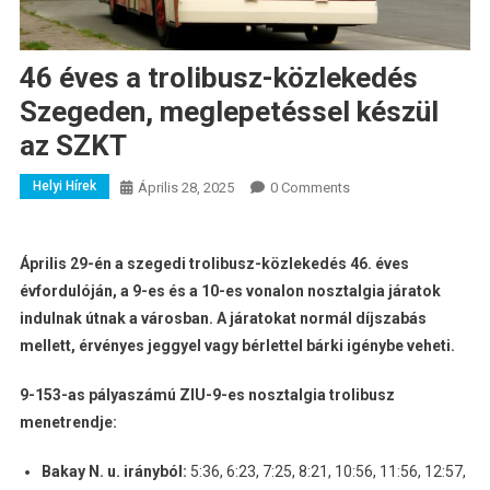
46 éves a trolibusz-közlekedés
Szegeden, meglepetéssel készül
az SZKT
Helyi Hírek
Április 28, 2025
0 Comments
Április 29-én a szegedi trolibusz-közlekedés 46. éves
évfordulóján, a 9-es és a 10-es vonalon nosztalgia járatok
indulnak útnak a városban. A járatokat normál díjszabás
mellett, érvényes jeggyel vagy bérlettel bárki igénybe veheti.
9-153-as pályaszámú ZIU-9-es nosztalgia trolibusz
menetrendje:
Bakay N. u. irányból:
5:36, 6:23, 7:25, 8:21, 10:56, 11:56, 12:57,