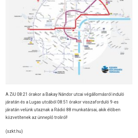
A ZiU 08:21 órakor a Bakay Nándor utcai végállomásról induló
járatán és a Lugas utcából 08:51 órakor visszaforduló 9-es
járatán velünk utaznak a Rádió 88 munkatársai, akik élőben
közvetítenek az ünneplő troliról!
(szkt.hu)