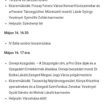
Közreműködik: Fricsay Ferenc Városi Koncertfúvószenekar és
a Pavane Táncegyüttes. Művészeti vezető: Lázár György.
Vezényel: Gyimóthi Zoltán karmester
Helyszín: Széchenyi tér
Május 16. 16:30
IV. Béla-szobor koszorúzása
Május 16. 17 óra
Ünnepi közgyűlés – A Díszpolgári cím, a Pro Űrbe díjak és a
Szegedért Emlékérmek átadása. Ünnepi beszédet mond: Dr.
Botka László,Szeged Megyei Jogú Város polgármestere
Közreműködik: Tiszavirág Néptáncegyesület, Kónya Krisztina
operaénekes és a Szegedi Szimfonikus Zenekar. Vezényel:
Gyüdi Sándor és Molnár László karmester
Helyszín: Városháza előtt