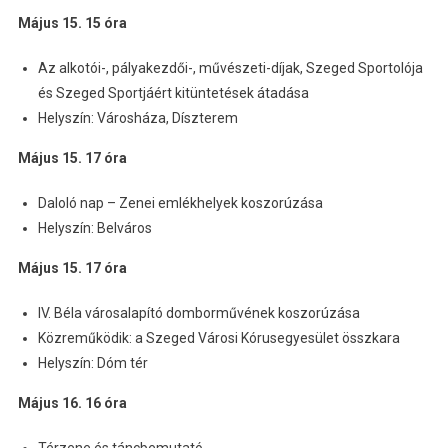
Május 15. 15 óra
Az alkotói-, pályakezdői-, művészeti-díjak, Szeged Sportolója
és Szeged Sportjáért kitüntetések átadása
Helyszín: Városháza, Díszterem
Május 15. 17 óra
Daloló nap – Zenei emlékhelyek koszorúzása
Helyszín: Belváros
Május 15. 17 óra
IV. Béla városalapító domborművének koszorúzása
Közreműködik: a Szeged Városi Kórusegyesület összkara
Helyszín: Dóm tér
Május 16. 16 óra
Térzene és táncbemutató