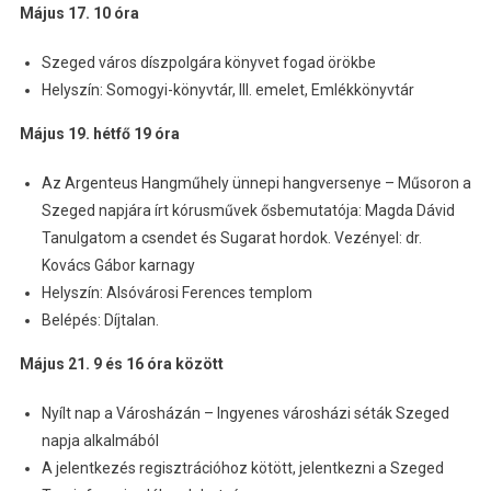
Május 17. 10 óra
Szeged város díszpolgára könyvet fogad örökbe
Helyszín: Somogyi-könyvtár, III. emelet, Emlékkönyvtár
Május 19. hétfő 19 óra
Az Argenteus Hangműhely ünnepi hangversenye – Műsoron a
Szeged napjára írt kórusművek ősbemutatója: Magda Dávid
Tanulgatom a csendet és Sugarat hordok. Vezényel: dr.
Kovács Gábor karnagy
Helyszín: Alsóvárosi Ferences templom
Belépés: Díjtalan.
Május 21. 9 és 16 óra között
Nyílt nap a Városházán – Ingyenes városházi séták Szeged
napja alkalmából
A jelentkezés regisztrációhoz kötött, jelentkezni a Szeged