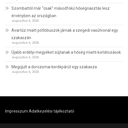
Szombattól már “csak” másodfokú hőségriasztás lesz
érvényben az országban
augusztus 6, 2026
Avartűz miatt pótlóbuszok járnak a szegedi vasútvonal egy
szakaszán
augusztus 6, 2026
Újabb erdélyi megyéket sújtanak a hőség miatti korlátozások
augusztus 6, 2026
Megújult a dorozsmai kerékpárút egy szakasza
augusztus 6, 2026
Impresszum
Adatkezelési tájékoztató