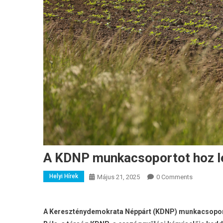
A KDNP munkacsoportot hoz lé
Helyi Hírek
Május 21, 2025
0 Comments
A Kereszténydemokrata Néppárt (KDNP) munkacsoportot