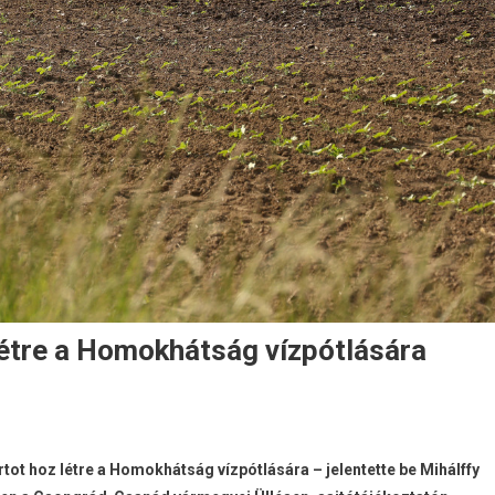
tre a Homokhátság vízpótlására
 hoz létre a Homokhátság vízpótlására – jelentette be Mihálffy