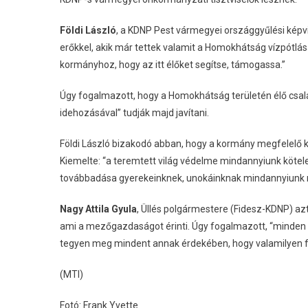
Földi László
, a KDNP Pest vármegyei országgyűlési képv
erőkkel, akik már tettek valamit a Homokhátság vízpótl
kormányhoz, hogy az itt élőket segítse, támogassa.”
Úgy fogalmazott, hogy a Homokhátság területén élő csalá
idehozásával” tudják majd javítani.
Földi László bizakodó abban, hogy a kormány megfelelő 
Kiemelte: “a teremtett világ védelme mindannyiunk kötel
továbbadása gyerekeinknek, unokáinknak mindannyiunk n
Nagy Attila Gyula
, Üllés polgármestere (Fidesz-KDNP) az
ami a mezőgazdaságot érinti. Úgy fogalmazott, “minden é
tegyen meg mindent annak érdekében, hogy valamilyen f
(MTI)
Fotó: Frank Yvette