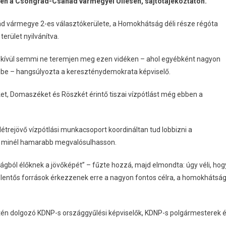
den a Csongrád-Csanád vármegyei Üllésen, sajtótájékoztatón.
d vármegye 2-es választókerülete, a Homokhátság déli része régóta
terület nyilvánítva.
án kívül semmi ne teremjen meg ezen vidéken – ahol egyébként nagyon
égbe – hangsúlyozta a kereszténydemokrata képviselő.
et, Domaszéket és Röszkét érintő tiszai vízpótlást még ebben a
létrejövő vízpótlási munkacsoport koordináltan tud lobbizni a
is minél hamarabb megvalósulhasson.
ágból élőknek a jövőképét” – fűzte hozzá, majd elmondta: úgy véli, hog
 jelentős források érkezzenek erre a nagyon fontos célra, a homokhátság
tén dolgozó KDNP-s országgyűlési képviselők, KDNP-s polgármesterek 