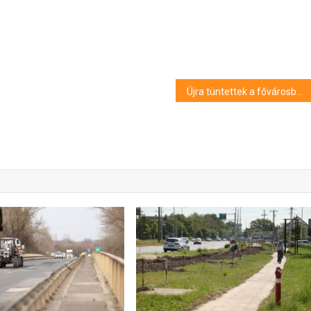
Újra tüntettek a fővárosban