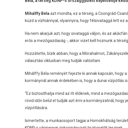
Béla, a térség KDNP-s országgyűlési képviselője ked
Mihálffy Béla
azt mondta, ez a térség, a Csongrád-Csaná
küzd a vízhiánnyal, olyannyira, hogy félsivataggá lett ez a 
Ha nem akarjuk azt, hogy sivataggá váljon, és az akácf
erős a mezőgazdaság -, akkor vizet kell hoznunk a térs
Hozzátette, bízik abban, hogy a Mórahalmot, Zákányszék
választási ciklusban meg tudják valósítani.
Mihálffy Béla reményét fejezte ki annak kapcsán, hogy a 
kormánynál annak érdekében is, hogy a dunai vízpótlás 
“Ez biztosíthatja mind az itt élőknek, mind a mezőgazdas
rövid időn belül el tudják azt érni a kormányzatnál, hogy
vízpótlására.
Ismertette, a munkacsoport tagjai a Homokhátság terüle
KDNP-s vármegyei önkormányzati tisztviselők lesznek.