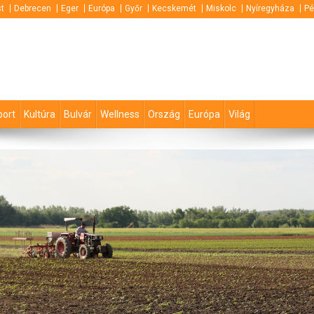
t
Debrecen
Eger
Európa
Győr
Kecskemét
Miskolc
Nyíregyháza
Pé
port
Kultúra
Bulvár
Wellness
Ország
Európa
Világ