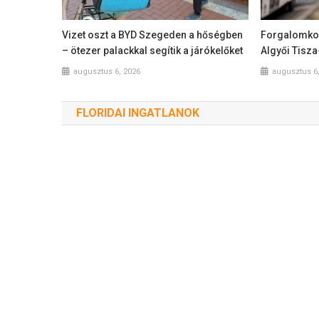
Vizet oszt a BYD Szegeden a hőségben
Forgalomkor
– ötezer palackkal segítik a járókelőket
Algyői Tisz
augusztus 6, 2026
augusztus 6
FLORIDAI INGATLANOK