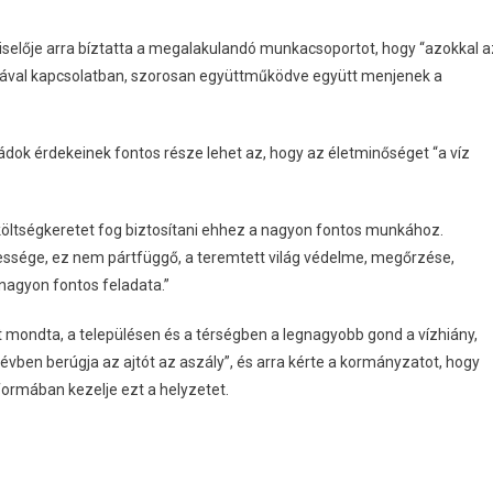
iselője arra bíztatta a megalakulandó munkacsoportot, hogy “azokkal a
ásával kapcsolatban, szorosan együttműködve együtt menjenek a
dok érdekeinek fontos része lehet az, hogy az életminőséget “a víz
költségkeretet fog biztosítani ehhez a nagyon fontos munkához.
essége, ez nem pártfüggő, a teremtett világ védelme, megőrzése,
agyon fontos feladata.”
t mondta, a településen és a térségben a legnagyobb gond a vízhiány,
vben berúgja az ajtót az aszály”, és arra kérte a kormányzatot, hogy
ormában kezelje ezt a helyzetet.