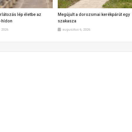
látozás lép életbe az
Megújult a dorozsmai kerékpárút egy
a-hídon
szakasza
, 2026
augusztus 6, 2026