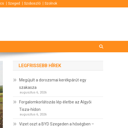
cs
Szeged
Szoboszló
Szolnok
LEGFRISSEBB HÍREK
Megújult a dorozsmai kerékpárút egy
szakasza
augusztus 6, 2026
Forgalomkorlátozás lép életbe az Algyői
Tisza-hídon
augusztus 6, 2026
Vizet oszt a BYD Szegeden a hőségben –