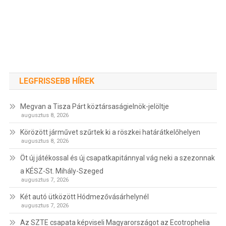
LEGFRISSEBB HÍREK
Megvan a Tisza Párt köztársaságielnök-jelöltje
augusztus 8, 2026
Körözött járművet szűrtek ki a röszkei határátkelőhelyen
augusztus 8, 2026
Öt új játékossal és új csapatkapitánnyal vág neki a szezonnak
a KÉSZ-St. Mihály-Szeged
augusztus 7, 2026
Két autó ütközött Hódmezővásárhelynél
augusztus 7, 2026
Az SZTE csapata képviseli Magyarországot az Ecotrophelia