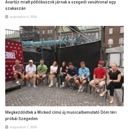
Avartűz miatt pótlóbuszok járnak a szegedi vasútvonal egy
szakaszán
augusztus 6, 2026
Megkezdődtek a Wicked című új musicalbemutató Dóm téri
próbái Szegeden
augusztus 7, 2026