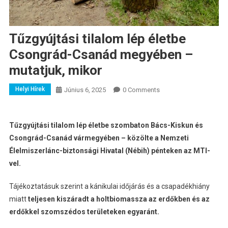
Tűzgyújtási tilalom lép életbe
Csongrád-Csanád megyében –
mutatjuk, mikor
Helyi Hírek
Június 6, 2025
0 Comments
Tűzgyújtási tilalom lép életbe szombaton Bács-Kiskun és
Csongrád-Csanád vármegyében – közölte a Nemzeti
Élelmiszerlánc-biztonsági Hivatal (Nébih) pénteken az MTI-
vel.
Tájékoztatásuk szerint a kánikulai időjárás és a csapadékhiány
miatt
teljesen kiszáradt a holtbiomassza az erdőkben és az
erdőkkel szomszédos területeken egyaránt.