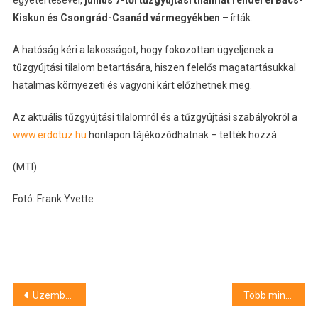
Kiskun és Csongrád-Csanád vármegyékben
– írták.
A hatóság kéri a lakosságot, hogy fokozottan ügyeljenek a
tűzgyújtási tilalom betartására, hiszen felelős magatartásukkal
hatalmas környezeti és vagyoni kárt előzhetnek meg.
Az aktuális tűzgyújtási tilalomról és a tűzgyújtási szabályokról a
www.erdotuz.hu
honlapon tájékozódhatnak – tették hozzá.
(MTI)
Fotó: Frank Yvette
Bejegyzés
Üzembe helyezték a párakapukat Szegeden
Több mint 100 ezer nézőt vonzott a Szegedi Nemzeti Színház 2024/25-ös évada