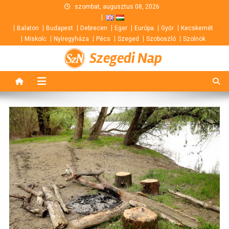
Skip
szombat, augusztus 08, 2026
to
Balaton
Budapest
Debrecen
Eger
Európa
Győr
Kecskemét
content
Miskolc
Nyíregyháza
Pécs
Szeged
Szoboszló
Szolnok
Szegedi Nap