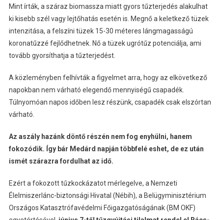
Mint írták, a száraz biomassza miatt gyors tűzterjedés alakulhat
ki kisebb szél vagy lejtőhatás esetén is. Megnő a keletkező tüzek
intenzitása, a felszíni tüzek 15-30 méteres lángmagasságú
koronatűzzé fejlődhetnek. Nő a tüzek ugrótűz potenciálja, ami
tovább gyorsíthatja a tűzterjedést.
A közleményben felhívták a figyelmet arra, hogy az elkövetkező
napokban nem várható elegendő mennyiségű csapadék.
Túlnyomóan napos időben lesz részünk, csapadék csak elszórtan
várható.
Az aszály hazánk döntő részén nem fog enyhülni, hanem
fokozódik. Így bár Medárd napján többfelé eshet, de ez után
ismét szárazra fordulhat az idő.
Ezért a fokozott tűzkockázatot mérlegelve, a Nemzeti
Élelmiszerlánc-biztonsági Hivatal (Nébih), a Belügyminisztérium
Országos Katasztrófavédelmi Főigazgatóságának (BM OKF)
egyetértésével,
június 7-től tűzgyújtási tilalmat rendel el Bács-