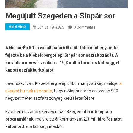
Megújult Szegeden a Sínpár sor
Helyi Hírek
Június 19, 2025
0 Comments
A Norbo-Ép Kft. a vállalt határidő előtt több mint egy héttel
fejezte be a Klebelsbergtelepi Sínpár sor aszfaltozását. A
korábban murvás zsákutca 19,3 millió forintos költséggel
kapott aszfaltburkolatot.
Jávorszky Iván, Klebelsbergtelep önkormányzati képviselője,
a
szeged.hu-nak elmondta
, hogy a Sínpár soron összesen 990
négyzetméter aszfaltszőnyeg került leterítésre.
Ez a beruházás is szerves része
Szeged idei útfelújítási
programjának
, melyre az önkormányzat
2,3 milliárd forintot
különített el
a költségvetésből.