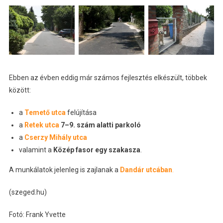
Ebben az évben eddig már számos fejlesztés elkészült, többek
között:
a
Temető utca
felújítása
a
Retek utca
7–9. szám alatti parkoló
a
Cserzy Mihály utca
valamint a
Közép fasor egy szakasza
.
A munkálatok jelenleg is zajlanak a
Dandár utcában
.
(szeged.hu)
Fotó: Frank Yvette