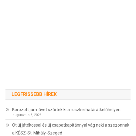
LEGFRISSEBB HÍREK
Körözött járművet szűrtek ki a röszkei határátkelőhelyen
augusztus 8, 2026
Öt új játékossal és új csapatkapitánnyal vág neki a szezonnak
a KÉSZ-St. Mihály-Szeged