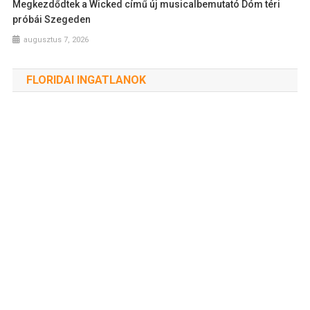
Megkezdődtek a Wicked című új musicalbemutató Dóm téri
próbái Szegeden
augusztus 7, 2026
FLORIDAI INGATLANOK