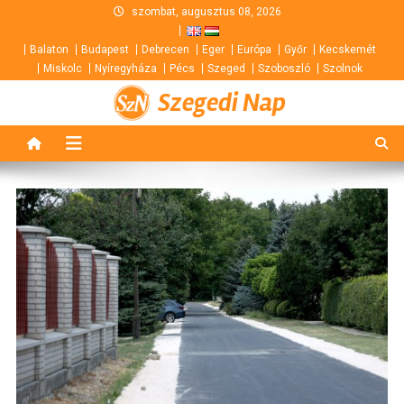
Skip
szombat, augusztus 08, 2026
to
Balaton
Budapest
Debrecen
Eger
Európa
Győr
Kecskemét
content
Miskolc
Nyíregyháza
Pécs
Szeged
Szoboszló
Szolnok
Szegedi Nap