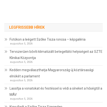
LEGFRISSEBB HÍREK
Fotókon a leégett Szőke Tisza roncsa – képgaléria
augusztus 5, 2026
Tervszerűen bővíti klimatizált betegellátó helyiségeit az SZTE
Klinikai Központja
augusztus 5, 2026
Kedden megválaszthatja Magyarország új köztársasági
elnökét a parlament
augusztus 5, 2026
Lassítja a vonatokat és festéssel is védi a síneket a hőségtől a
MÁV
augusztus 5, 2026
Kigyulladt a Szőke Tisza Szegeden