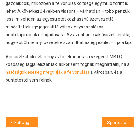
gazdálkodik, miközben a felvonulás költsége egymillió forint is
lehet. A következő években viszont – várhatóan – több pénzük
lesz, mivel idén az egyesületet közhasznú szervezetté
minősítették, így jogosulttá vált az egyszázalékos
adófelajánlások elfogadására. Az azonban csak ősszel derül ki,
hogy ebből mennyi bevételre számíthat az egyesület – írja a lap.
Annus Szabolcs Sammy azt is elmondta, a szegedi LMBTQ-
közösség tagjai elszántak, akkor sem fognak meghátrálni, ha a
hatóságok esetleg megtiltják a felvonulást
a városban, és a
büntetéstől sem félnek.
Bejegyzés
Felfüggeszthetik Soros Györgynek a magyar állampolgárságát – Sulyok Tamás aláírta
Sportos családi délelőttöt szervez a Debreceni ExtrémSport Park
navigáció