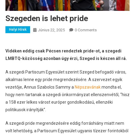
Szegeden is lehet pride
Helyi Hírek
Június 22, 2025
0 Comments
Vidéken eddig csak Pécsen rendeztek pride-ot, a szegedi
LMBTQ-közösség azonban úgy érzi, Szeged is készen áll rá.
A szegedi Partiscum Egyesület szerint Szeged befogadó város,
alkalmas lenne egy pride megrendezésére. A szervezet egyik
vezetője, Annus Szabolcs Sammy a
Népszavának
mondta el,
hogy nem tartanak a szegedi önkormányzat ellenszenvétől, “hisz
a 158 ezer lelkes várost európer gondolkodású, ellenzéki
politikusok irányítják”.
A szegedi pride megrendezésére eddig forráshiány miatt nem
volt lehetőség, a Partiscum Egyesület ugyanis tízezer forintokból