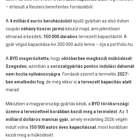
– értesült a Reuters bennfentes forrásokból.
A
4 milliárd eurós beruházásból
épülő gyárban az első évben
csupán
néhány tízezer jármű
készül majd, ami jelentősen
elmarad a kezdeti,
150 000 darabos
tervezett kapacitástól. A
gyár végső kapacitása évi 300 000 autó lenne – írja a portfolio.hu.
A
BYD megerősítette
, hogy
októberben megkezdi működését
Szegeden
, azonban a
sorozatgyártás pontos indulási dátumát
nem hozta nyilvánosságra
. Források szerint a termelés
2027-
ben emelkedni fog
, de még ekkor is
a tervezett kapacitás alatt
marad.
Miközben a magyarországi gyártás késik, a
BYD törökországi
üzeme a tervezettnél korábban kezdi meg a termelést
. Az
1
milliárd dolláros manisai gyár
, amely eredetileg 2026 végén
indult volna
150 000 autós éves kapacitással
, most korábban
kezdi meg a működését.