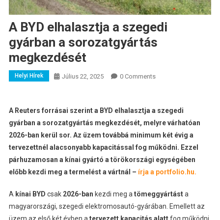
A BYD elhalasztja a szegedi
gyárban a sorozatgyártás
megkezdését
Helyi Hírek
Július 22, 2025
0 Comments
A Reuters forrásai szerint a BYD elhalasztja a szegedi
gyárban a sorozatgyártás megkezdését, melyre várhatóan
2026-ban kerül sor. Az üzem továbbá minimum két évig a
tervezettnél alacsonyabb kapacitással fog működni. Ezzel
párhuzamosan a kínai gyártó a törökországi egységében
előbb kezdi meg a termelést a vártnál –
írja a portfolio.hu.
A
kínai BYD
csak
2026-ban
kezdi meg a
tömeggyártást
a
magyarországi, szegedi elektromosautó-gyárában. Emellett az
üzem az első két évben a
tervezett kapacitás alatt
fog működni