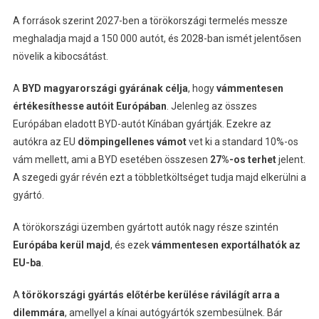
A források szerint 2027-ben a törökországi termelés messze
meghaladja majd a 150 000 autót, és 2028-ban ismét jelentősen
növelik a kibocsátást.
A
BYD magyarországi gyárának célja
, hogy
vámmentesen
értékesíthesse autóit Európában
. Jelenleg az összes
Európában eladott BYD-autót Kínában gyártják. Ezekre az
autókra az EU
dömpingellenes vámot
vet ki a standard 10%-os
vám mellett, ami a BYD esetében összesen
27%-os terhet
jelent.
A szegedi gyár révén ezt a többletköltséget tudja majd elkerülni a
gyártó.
A törökországi üzemben gyártott autók nagy része szintén
Európába kerül majd
, és ezek
vámmentesen exportálhatók az
EU-ba
.
A
törökországi gyártás előtérbe kerülése rávilágít arra a
dilemmára
, amellyel a kínai autógyártók szembesülnek. Bár