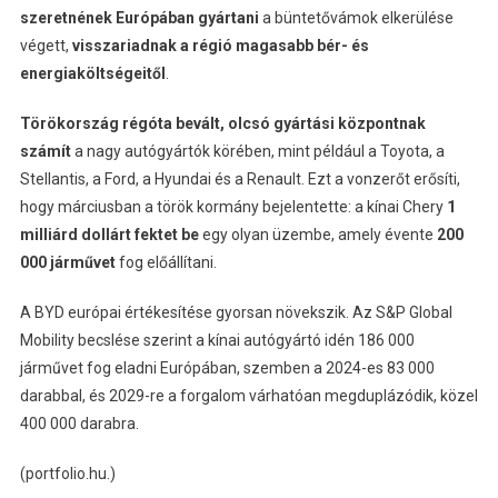
szeretnének Európában gyártani
a büntetővámok elkerülése
végett,
visszariadnak a régió magasabb bér- és
energiaköltségeitől
.
Törökország régóta bevált, olcsó gyártási központnak
számít
a nagy autógyártók körében, mint például a Toyota, a
Stellantis, a Ford, a Hyundai és a Renault. Ezt a vonzerőt erősíti,
hogy márciusban a török kormány bejelentette: a kínai Chery
1
milliárd dollárt fektet be
egy olyan üzembe, amely évente
200
000 járművet
fog előállítani.
A BYD európai értékesítése gyorsan növekszik. Az S&P Global
Mobility becslése szerint a kínai autógyártó idén 186 000
járművet fog eladni Európában, szemben a 2024-es 83 000
darabbal, és 2029-re a forgalom várhatóan megduplázódik, közel
400 000 darabra.
(portfolio.hu.)