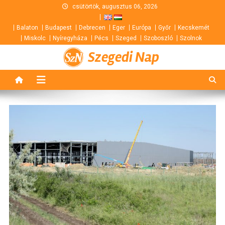
Skip
csütörtök, augusztus 06, 2026
to
Balaton
Budapest
Debrecen
Eger
Európa
Győr
Kecskemét
content
Miskolc
Nyíregyháza
Pécs
Szeged
Szoboszló
Szolnok
Szegedi Nap