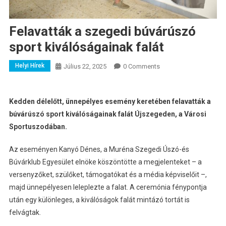
Felavatták a szegedi búvárúszó
sport kiválóságainak falát
Helyi Hírek
Július 22, 2025
0 Comments
Kedden délelőtt, ünnepélyes esemény keretében felavatták a
búvárúszó sport kiválóságainak falát Újszegeden, a Városi
Sportuszodában.
Az eseményen Kanyó Dénes, a Muréna Szegedi Úszó-és
Búvárklub Egyesület elnöke köszöntötte a megjelenteket – a
versenyzőket, szülőket, támogatókat és a média képviselőit –,
majd ünnepélyesen leleplezte a falat. A ceremónia fénypontja
után egy különleges, a kiválóságok falát mintázó tortát is
felvágtak.