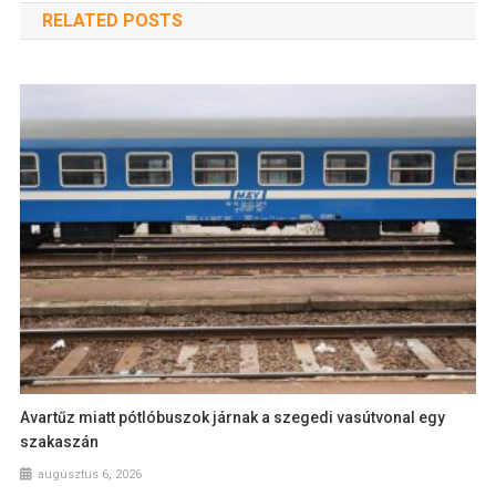
RELATED POSTS
Avartűz miatt pótlóbuszok járnak a szegedi vasútvonal egy
szakaszán
augusztus 6, 2026