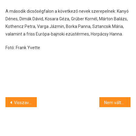
A második dicsőségfalon a következő nevek szerepelnek: Kanyó
Dénes, Dimák Dávid, Kosara Géza, Grúber Kornél, Márton Balázs,
Kothencz Petra, Varga Jázmin, Borka Panna, Sztancsik Mária,
valamint a friss Európa-bajnoki ezüstérmes, Horpácsy Hanna.
Fotó: Frank Yvette
Bejegyzés
Visszavonta a fogorvosi kar dékánjának abszolutóriumát az SZTE rektora
Nem változtatott az alapkamaton a monetáris tanács
navigáció