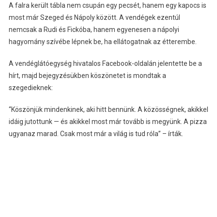
A falra került tábla nem csupán egy pecsét, hanem egy kapocs is
most már Szeged és Nápoly között. A vendégek ezentúl
nemcsak a Rudi és Fickóba, hanem egyenesen a nápolyi
hagyomány szívébe lépnek be, ha ellátogatnak az étterembe.
A vendéglátóegység hivatalos Facebook-oldalán jelentette be a
hírt, majd bejegyzésükben köszönetet is mondtak a
szegedieknek:
“Köszönjük mindenkinek, aki hitt bennünk. A közösségnek, akikkel
idáig jutottunk — és akikkel most már tovább is megyünk. A pizza
ugyanaz marad. Csak most már a világ is tud róla” – írták.