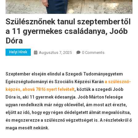
Szülésznőnek tanul szeptembertől
a 11 gyermekes családanya, Joób
Dóra
Helyi Hírek
Augusztus 7, 2025
0 Comments
Szeptember elsején elindul a Szegedi Tudományegyetem
Egészségtudományi és Szociális Képzési Karán
a szülésznő-
képzés, ahová 78 fő nyert felvételt
, köztük a szegedi Joób
Dóra is, aki 11 gyermek édesanyja. Joób Márton felesége
ugyan rendelkezik már négy oklevéllel, ám most azt érezte,
eljött az idő, hogy egy régen dédelgetett álmát megvalósítsa,
és megszerezze a szülésznő végzettséget is. A részletekről ő
maga mesélt nekünk.