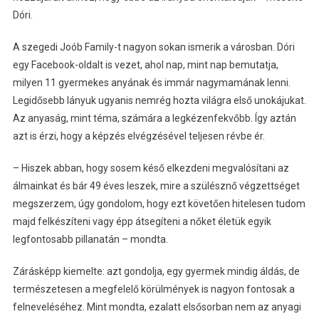
Dóri.
A szegedi Joób Family-t nagyon sokan ismerik a városban. Dóri
egy Facebook-oldalt is vezet, ahol nap, mint nap bemutatja,
milyen 11 gyermekes anyának és immár nagymamának lenni.
Legidősebb lányuk ugyanis nemrég hozta világra első unokájukat.
Az anyaság, mint téma, számára a legkézenfekvőbb. Így aztán
azt is érzi, hogy a képzés elvégzésével teljesen révbe ér.
– Hiszek abban, hogy sosem késő elkezdeni megvalósítani az
álmainkat és bár 49 éves leszek, mire a szülésznő végzettséget
megszerzem, úgy gondolom, hogy ezt követően hitelesen tudom
majd felkészíteni vagy épp átsegíteni a nőket életük egyik
legfontosabb pillanatán – mondta.
Zárásképp kiemelte: azt gondolja, egy gyermek mindig áldás, de
természetesen a megfelelő körülmények is nagyon fontosak a
felneveléséhez. Mint mondta, ezalatt elsősorban nem az anyagi