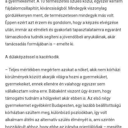
a gyermekeimet. A 10 természetes szülés közül, egyszer kértem
fájdalomcsillapítót, kíváncsiságból. Mindegyik viszonylag
gördülékenyen ment, de természetesen mindegyik más volt.
Éppen ezért azt érzem és gondolom, hogy a képzés elvégzése
után, immár az elméleti és gyakorlati tapasztalataimra egyaránt
támaszkodva tudnék segíteni a jövendőbeli anyukáknak, akár
tanácsadás formájában is – emelte ki.
A dúlaképzéssel is kacérkodik.
– Teljes mértékben megértem azokat a nőket, akik nem kórházi
körülmények között akarják világra hozni a gyermeküket,
gyermekeiket, ennek ellenére én valahogy egyszer sem
vállalkoztam volna erre. Bábaként viszont úgy érzem, hogy
támogatni tudnám a hölgyeket akár ebben is. Az első négy
gyermekemet egyébként Budapesten, egy lazább beállítottságú
kórházban szültem meg, különböző pozíciókban, így volt
alkalmam átélni az alternatív szülés élményét is, ami szintén
hozzájárult ahhoz, hogy ebbe az irányba orientálódjak – mesélte