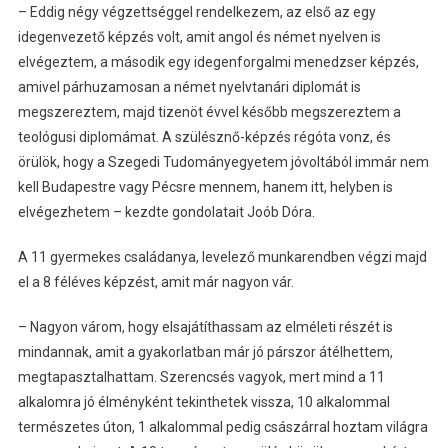
– Eddig négy végzettséggel rendelkezem, az első az egy
idegenvezető képzés volt, amit angol és német nyelven is
elvégeztem, a második egy idegenforgalmi menedzser képzés,
amivel párhuzamosan a német nyelvtanári diplomát is
megszereztem, majd tizenöt évvel később megszereztem a
teológusi diplomámat. A szülésznő-képzés régóta vonz, és
örülök, hogy a Szegedi Tudományegyetem jóvoltából immár nem
kell Budapestre vagy Pécsre mennem, hanem itt, helyben is
elvégezhetem – kezdte gondolatait Joób Dóra.
A 11 gyermekes családanya, levelező munkarendben végzi majd
el a 8 féléves képzést, amit már nagyon vár.
– Nagyon várom, hogy elsajátíthassam az elméleti részét is
mindannak, amit a gyakorlatban már jó párszor átélhettem,
megtapasztalhattam. Szerencsés vagyok, mert mind a 11
alkalomra jó élményként tekinthetek vissza, 10 alkalommal
természetes úton, 1 alkalommal pedig császárral hoztam világra