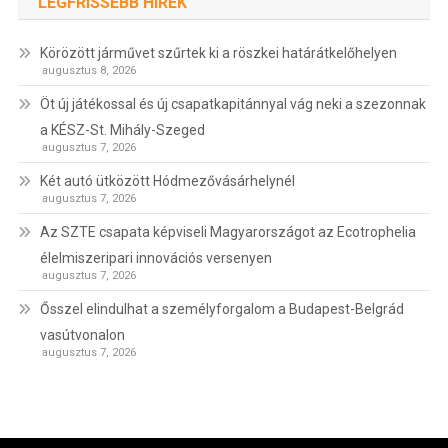
LEGFRISSEBB HÍREK
Körözött járművet szűrtek ki a röszkei határátkelőhelyen
augusztus 8, 2026
Öt új játékossal és új csapatkapitánnyal vág neki a szezonnak
a KÉSZ-St. Mihály-Szeged
augusztus 7, 2026
Két autó ütközött Hódmezővásárhelynél
augusztus 7, 2026
Az SZTE csapata képviseli Magyarországot az Ecotrophelia
élelmiszeripari innovációs versenyen
augusztus 7, 2026
Ősszel elindulhat a személyforgalom a Budapest-Belgrád
vasútvonalon
augusztus 7, 2026