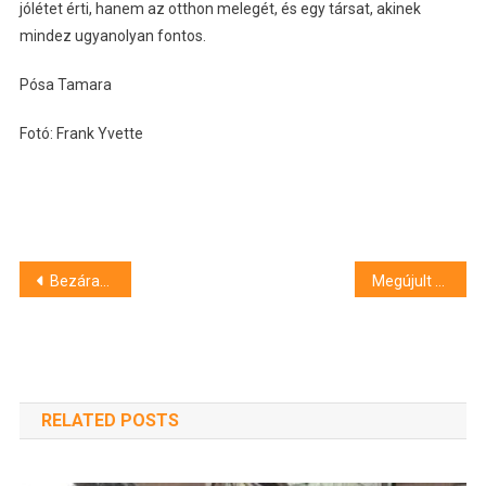
jólétet érti, hanem az otthon melegét, és egy társat, akinek
mindez ugyanolyan fontos.
Pósa Tamara
Fotó: Frank Yvette
Bejegyzés
Bezáratták a cukrászdáját, pár órával később meghalt Szamos Miklós
Megújult a Neptun-rendszer
navigáció
RELATED POSTS