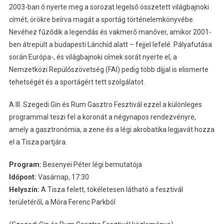
2003-ban ő nyerte meg a sorozat legelső összetett világbajnoki
címét, örökre beírva magát a sportág történelemkönyvébe.
Nevéhez fűződik a legendás és vakmerő manőver, amikor 2001-
ben átrepült a budapesti Lánchíd alatt – fejjel lefelé. Pályafutása
során Európa-, és világbajnoki címek sorát nyerte el, a
Nemzetközi Repülőszövetség (FAI) pedig több díjjal is elismerte
tehetségét és a sportágért tett szolgálatot.
A III. Szegedi Gin és Rum Gasztro Fesztivál ezzel a különleges
programmal teszi fel a koronát a négynapos rendezvényre,
amely a gasztronómia, a zene és a légi akrobatika legjavát hozza
el a Tisza partjára.
Program:
Besenyei Péter légi bemutatója
Időpont:
Vasárnap, 17:30
Helyszín:
A Tisza felett, tökéletesen látható a fesztivál
területéről, a Móra Ferenc Parkból