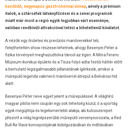
kezdődő, négynapos gasztronómiai ünnep
, amely a prémium
italok, a sztárséfek látványfőzései és a zenei programok
miatt már most a régió egyik legjobban várt eseménye,
valóban rendkívüli attrakcióval tetézi a hihetetlenül kínálatot.
A nézők egy őrületes és precíziós manőverekkel teli,
felejthetetlen show részesei lehetnek, ahogy Besenyei Péter a
fizika törvényeit meghazudtolva táncol az égen. A Móra Ferenc
Múzeum ikonikus épülete és a Tisza folyó adta festői háttér előtt
a bemutató legizgalmasabb pillanatának ígérkezik, amikor a
műrepülő legenda vakmerő manőverrel átrepül a Belvárosi híd
alatt.
Besenyei Péter neve egyet jelent a műrepüléssel. A világhírű
magyar pilóta nem csupán egy sok tehetség közül; ő a sportág
egyik megújítója és legelismertebb alakja, aki kulcsszerepet
játszott a világ legnépszerűbb műrepülő versenysorozata, a Red
Bull Air Race koncepciójának kidolgozásában és indításában.