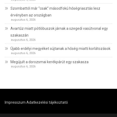
Szombattól már “csak” másodfokú hőségriasztás lesz
érvényben az országban
augusztus 6, 2026
Avartűz miatt pótlóbuszok járnak a szegedi vasútvonal egy
szakaszán
augusztus 6, 2026
Újabb erdélyi megyéket sújtanak a hőség miatti korlátozások
augusztus 6, 2026
Megújult a dorozsmai kerékpárút egy szakasza
augusztus 6, 2026
Impresszum
Adatkezelési tájékoztató