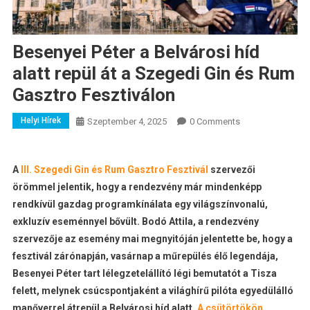
Besenyei Péter a Belvárosi híd
alatt repül át a Szegedi Gin és Rum
Gasztro Fesztiválon
Helyi Hírek
Szeptember 4, 2025
0 Comments
A
III. Szegedi Gin és Rum Gasztro Fesztivál
szervezői
örömmel jelentik, hogy a rendezvény már mindenképp
rendkívül gazdag programkínálata egy világszínvonalú,
exkluzív eseménnyel bővült. Bodó Attila, a rendezvény
szervezője az esemény mai megnyitóján jelentette be, hogy a
fesztivál zárónapján, vasárnap a műrepülés élő legendája,
Besenyei Péter tart lélegzetelállító légi bemutatót a Tisza
felett, melynek csúcspontjaként a világhírű pilóta egyedülálló
manőverrel átrepül a Belvárosi híd alatt.
A csütörtökön