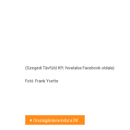
(Szegedi Távfűtő Kft. hivatalos Facebook-oldala)
Fotó: Frank Yvette
Bejegyzés
Országjárásra indul a DK