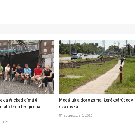
k a Wicked című új
Megújult a dorozsmai kerékpárút egy
tató Dóm téri próbái
szakasza
augusztus 6, 2026
, 2026