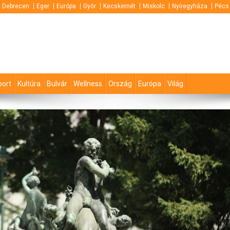
Debrecen
Eger
Európa
Győr
Kecskemét
Miskolc
Nyíregyháza
Pécs
port
Kultúra
Bulvár
Wellness
Ország
Európa
Világ