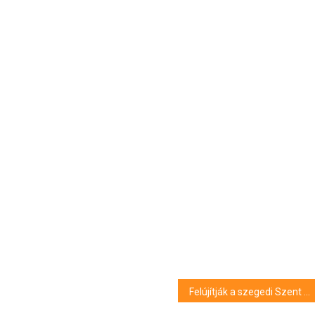
Felújítják a szegedi Szent István téri víztornyot