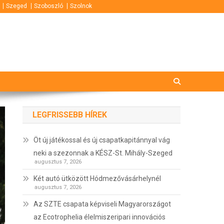
Szeged
Szoboszló
Szolnok
LEGFRISSEBB HÍREK
Öt új játékossal és új csapatkapitánnyal vág
neki a szezonnak a KÉSZ-St. Mihály-Szeged
augusztus 7, 2026
Két autó ütközött Hódmezővásárhelynél
augusztus 7, 2026
Az SZTE csapata képviseli Magyarországot
az Ecotrophelia élelmiszeripari innovációs