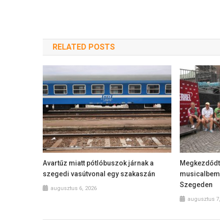
navigáció
RELATED POSTS
Avartűz miatt pótlóbuszok járnak a
Megkezdődte
szegedi vasútvonal egy szakaszán
musicalbemu
Szegeden
augusztus 6, 2026
augusztus 7