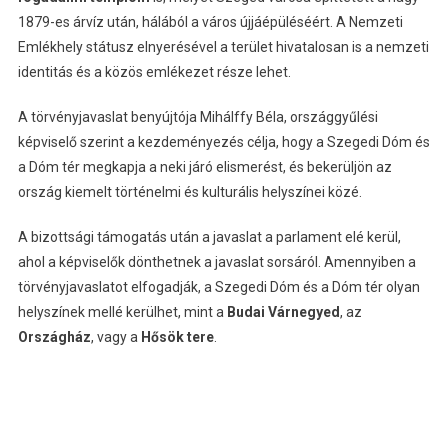
1879-es árvíz után, hálából a város újjáépüléséért. A Nemzeti
Emlékhely státusz elnyerésével a terület hivatalosan is a nemzeti
identitás és a közös emlékezet része lehet.
A törvényjavaslat benyújtója Mihálffy Béla, országgyűlési
képviselő szerint a kezdeményezés célja, hogy a Szegedi Dóm és
a Dóm tér megkapja a neki járó elismerést, és bekerüljön az
ország kiemelt történelmi és kulturális helyszínei közé.
A bizottsági támogatás után a javaslat a parlament elé kerül,
ahol a képviselők dönthetnek a javaslat sorsáról. Amennyiben a
törvényjavaslatot elfogadják, a Szegedi Dóm és a Dóm tér olyan
helyszínek mellé kerülhet, mint a
Budai Várnegyed
, az
Országház
, vagy a
Hősök tere
.