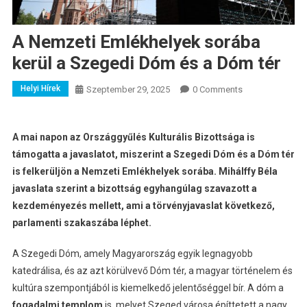
A Nemzeti Emlékhelyek sorába
kerül a Szegedi Dóm és a Dóm tér
Helyi Hírek
Szeptember 29, 2025
0 Comments
A mai napon az Országgyűlés Kulturális Bizottsága is
támogatta a javaslatot, miszerint a Szegedi Dóm és a Dóm tér
is felkerüljön a Nemzeti Emlékhelyek sorába. Mihálffy Béla
javaslata szerint a bizottság egyhangúlag szavazott a
kezdeményezés mellett, ami a törvényjavaslat következő,
parlamenti szakaszába léphet.
A Szegedi Dóm, amely Magyarország egyik legnagyobb
katedrálisa, és az azt körülvevő Dóm tér, a magyar történelem és
kultúra szempontjából is kiemelkedő jelentőséggel bír. A dóm a
fogadalmi templom
is, melyet Szeged városa építtetett a nagy