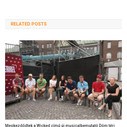
RELATED POSTS
Megkezdődtek a Wicked című új musicalbemutató Dóm téri