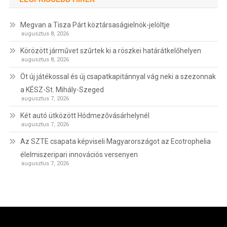
Megvan a Tisza Párt köztársaságielnök-jelöltje
augusztus 8, 2026
Körözött járművet szűrtek ki a röszkei határátkelőhelyen
augusztus 8, 2026
Öt új játékossal és új csapatkapitánnyal vág neki a szezonnak
a KÉSZ-St. Mihály-Szeged
augusztus 7, 2026
Két autó ütközött Hódmezővásárhelynél
augusztus 7, 2026
Az SZTE csapata képviseli Magyarországot az Ecotrophelia
élelmiszeripari innovációs versenyen
augusztus 7, 2026