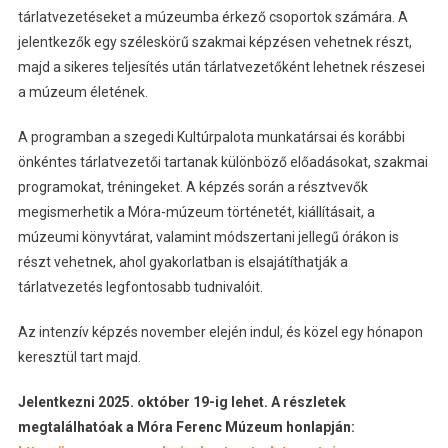
tárlatvezetéseket a múzeumba érkező csoportok számára. A
jelentkezők egy széleskörű szakmai képzésen vehetnek részt,
majd a sikeres teljesítés után tárlatvezetőként lehetnek részesei
a múzeum életének.
A programban a szegedi Kultúrpalota munkatársai és korábbi
önkéntes tárlatvezetői tartanak különböző előadásokat, szakmai
programokat, tréningeket. A képzés során a résztvevők
megismerhetik a Móra-múzeum történetét, kiállításait, a
múzeumi könyvtárat, valamint módszertani jellegű órákon is
részt vehetnek, ahol gyakorlatban is elsajátíthatják a
tárlatvezetés legfontosabb tudnivalóit.
Az intenzív képzés november elején indul, és közel egy hónapon
keresztül tart majd.
Jelentkezni 2025. október 19-ig lehet. A részletek
megtalálhatóak a Móra Ferenc Múzeum honlapján: