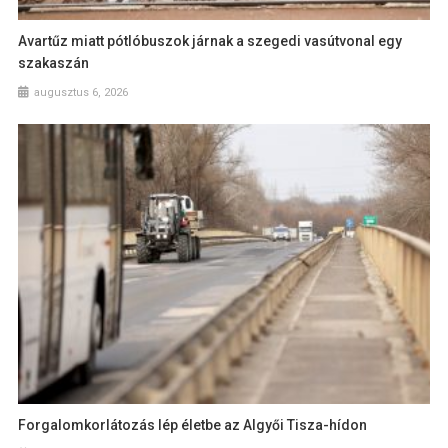
Avartűz miatt pótlóbuszok járnak a szegedi vasútvonal egy
szakaszán
augusztus 6, 2026
Forgalomkorlátozás lép életbe az Algyői Tisza-hídon