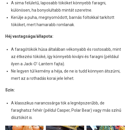
A sima felületű, laposabb tököket könnyebb faragni,
különösen, ha bonyolultabb mintát szeretne.
Kerülje a puha, megnyomódott, barnás foltokkal tarkított
tököket, mert hamarabb romlanak.
Héj vastagsága/állapota:
A faragótökök húsa általában vékonyabb és rostosabb, mint
az étkezési tököké, így könnyebb kivájni és faragni (például
ilyen a Jack-O’-Lantern fajta).
Ne legyen túl kemény a héja, de ne is tudd könnyen átszúrni,
mert az a rothadás korai jele lehet.
Szín:
A klasszikus narancssárga tök a legnépszerűbb, de
faraghatsz fehér (példul Casper, Polar Bear) vagy más színű
dísztököt is.