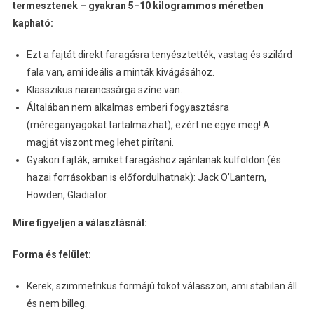
termesztenek – gyakran
5−10
kilogrammos méretben
kapható:
Ezt a fajtát direkt faragásra tenyésztették, vastag és szilárd
fala van, ami ideális a minták kivágásához.
Klasszikus narancssárga színe van.
Általában nem alkalmas emberi fogyasztásra
(méreganyagokat tartalmazhat), ezért ne egye meg! A
magját viszont meg lehet pirítani.
Gyakori fajták, amiket faragáshoz ajánlanak külföldön (és
hazai forrásokban is előfordulhatnak): Jack O’Lantern,
Howden, Gladiator.
Mire figyeljen a választásnál:
Forma és felület:
Kerek, szimmetrikus formájú tököt válasszon, ami stabilan áll
és nem billeg.