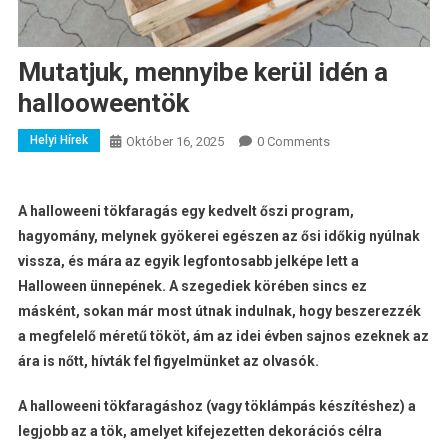
Mutatjuk, mennyibe kerül idén a
hallooweentök
Helyi Hírek
Október 16, 2025
0 Comments
A halloweeni tökfaragás egy kedvelt őszi program,
hagyomány, melynek gyökerei egészen az ősi időkig nyúlnak
vissza, és mára az egyik legfontosabb jelképe lett a
Halloween ünnepének. A szegediek körében sincs ez
másként, sokan már most útnak indulnak, hogy beszerezzék
a megfelelő méretű tököt, ám az idei évben sajnos ezeknek az
ára is nőtt, hívták fel figyelmünket az olvasók.
A halloweeni tökfaragáshoz (vagy töklámpás készítéshez) a
legjobb az a tök, amelyet kifejezetten dekorációs célra