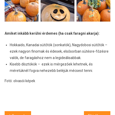
Amiket inkább kerülni érdemes (ha csak faragni akarja):
Hokkaido, Kanadai sütőtök (sonkatök), Nagydobosi sütőtök –
ezek nagyon finomak és édesek, elsősorban sütésre-főzésre
valók, de faragáshoz nem a legideálisabbak.
Kisebb dísztökök – ezek is mérgezőek lehetnek, és
méretüknél fogva nehezebb beléjük mécsest tenni.
Fotó: olvasói képek