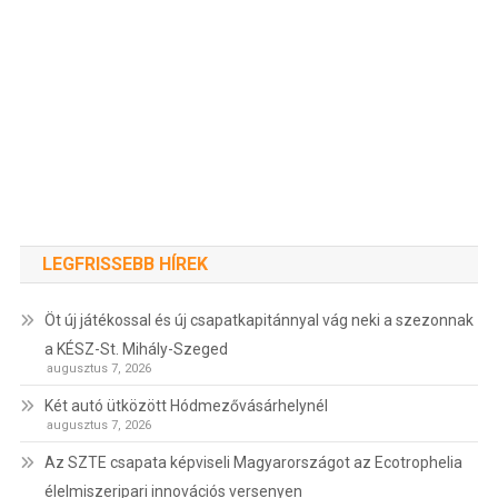
LEGFRISSEBB HÍREK
Öt új játékossal és új csapatkapitánnyal vág neki a szezonnak
a KÉSZ-St. Mihály-Szeged
augusztus 7, 2026
Két autó ütközött Hódmezővásárhelynél
augusztus 7, 2026
Az SZTE csapata képviseli Magyarországot az Ecotrophelia
élelmiszeripari innovációs versenyen