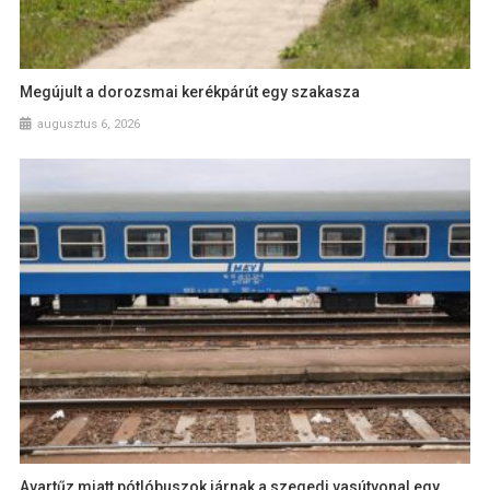
Megújult a dorozsmai kerékpárút egy szakasza
augusztus 6, 2026
Avartűz miatt pótlóbuszok járnak a szegedi vasútvonal egy