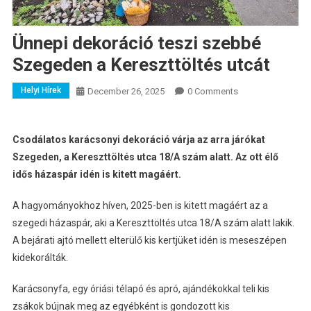
Ünnepi dekoráció teszi szebbé
Szegeden a Kereszttöltés utcát
Helyi Hírek
December 26, 2025
0 Comments
Csodálatos karácsonyi dekoráció várja az arra járókat
Szegeden, a Kereszttöltés utca 18/A szám alatt. Az ott élő
idős házaspár idén is kitett magáért.
A hagyományokhoz híven, 2025-ben is kitett magáért az a
szegedi házaspár, aki a
Kereszttöltés utca 18/A szám alatt lakik.
A bejárati ajtó mellett elterülő kis kertjüket idén is meseszépen
kidekorálták.
Karácsonyfa, egy óriási télapó és apró, ajándékokkal teli kis
zsákok bújnak meg az egyébként is gondozott kis