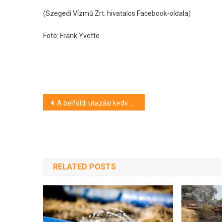
(Szegedi Vízmű Zrt. hivatalos Facebook-oldala)
Fotó: Frank Yvette
Bejegyzés
A belföldi utazási kedv élénkítését célzó kampányt indít a Visit Hungary
navigáció
RELATED POSTS