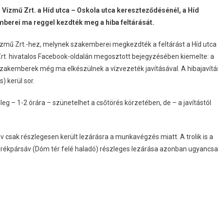
 Vízmű Zrt. a Híd utca – Oskola utca kereszteződésénél, a Híd
mberei ma reggel kezdték meg a hiba feltárását.
Vízmű Zrt.-hez, melynek szakemberei megkezdték a feltárást a Híd utca
rt. hivatalos Facebook-oldalán megosztott bejegyzésében kiemelte: a
a szakemberek még ma elkészülnek a vízvezeték javításával. A hibajavítá
) kerül sor.
tileg – 1-2 órára – szünetelhet a csőtörés körzetében, de – a javítástól
áv csak részlegesen került lezárásra a munkavégzés miatt. A trolik is a
ékpársáv (Dóm tér felé haladó) részleges lezárása azonban ugyancs