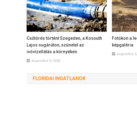
Csőtörés történt Szegeden, a Kossuth
Fotókon a le
Lajos sugárúton, szünetel az
képgaléria
ivóvízellátás a környéken
augusztus 5
augusztus 4, 2026
FLORIDAI INGATLANOK