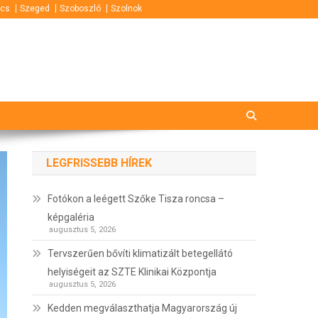
cs
Szeged
Szoboszló
Szolnok
LEGFRISSEBB HÍREK
Fotókon a leégett Szőke Tisza roncsa –
képgaléria
augusztus 5, 2026
Tervszerűen bővíti klimatizált betegellátó
helyiségeit az SZTE Klinikai Központja
augusztus 5, 2026
Kedden megválaszthatja Magyarország új