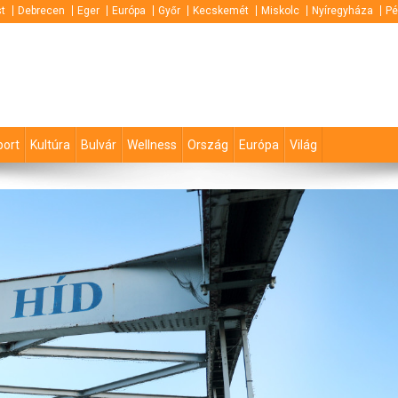
t
Debrecen
Eger
Európa
Győr
Kecskemét
Miskolc
Nyíregyháza
Pé
port
Kultúra
Bulvár
Wellness
Ország
Európa
Világ