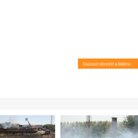
Csúcsot döntött a Mátrix Közhasznú Alapítvány 2025-ös Szeretetcsoki akciója