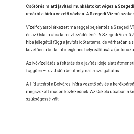
Csőtörés miatti javítási munkálatokat végez a Szegedi
utcáról a hídra vezető sávban. A Szegedi Vízmű szake
Vízelfolyásról érkezett ma reggel bejelentés a Szegedi 
és az Oskola utca kereszteződésénél. A Szegedi Vízmű Z
hiba jellegétől függ a javítás időtartama, de várhatóan 
követően a burkolat ideiglenes helyreállítására (betonozás
Az ivóvízellátás a feltárás és a javítás ideje alatt átmene
függően – rövid időn belül helyreáll a szolgáltatás.
A Híd utcáról a Belvárosi hídra vezető sáv és a kerékpárs
megszokott módon közlekednek. Az Oskola utcában a ker
szükségessé vált.