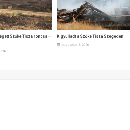
égett Szőke Tisza roncsa –
Kigyulladt a Szőke Tisza Szegeden
augusztus 5, 2026
, 2026