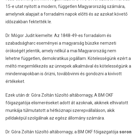
15-e utat nyitott a modern, független Magyarország számára,
amelynek alapjait a forradalmi napok előtti és az azokat követő
időszakban fektették le.
Dr. Mógor Judit kiemelte: Az 1848-49-es forradalom és
szabadságharc eseményei a magyarság büszke nemzeti
örökségét jelentik, amely nélkül a mai Magyarország nem
lehetne független, demokratikus jogállam. Kötelességünk ezért a
méltó megemlékezés az ünnepek alkalmával és kötelességünk a
mindennapokban is őrizni, továbbvinni és gondozni a kivívott
értékeket.
Ezek után dr. Góra Zoltán tűzoltó altábornagy, A BM OKF
főigazgatója elismeréseket adott át azoknak, akiknek elhivatott
munkája túlmutatott a hétköznapi szerepvállaláson, akik
példaképül szolgálnak az egész állomány számára.
Dr. Góra Zoltán tűzoltó altábornagy, a BM OKF főigazgatója
soron