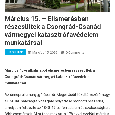
Március 15. – Elismerésben
részesültek a Csongrád-Csanád
vármegyei katasztrófavédelem
munkatársai
Helyi Hírek
Március 15, 2026
0 Comments
Március 15-e alkalmából elismerésben részesültek a
Csongrád-Csanád vármegyei katasztrófavédelem
munkatársai.
Az ünnepi állománygyűlésen dr. Mógor Judit tűzoltó vezérőrnagy,
a BM OKF hatósági-főigazgató helyettese mondott beszédet,
amelyben felidézte az 1848-49-es forradalom és szabadságharc
főbb eseményeit. Mint fogalmazott: a 178 évvel ezelőtti március