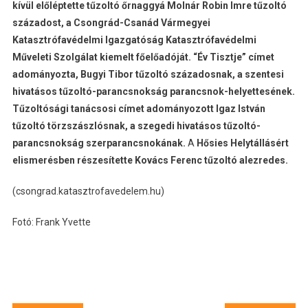
kívül előléptette tűzoltó őrnaggyá Molnár Robin Imre tűzoltó
századost, a Csongrád-Csanád Vármegyei
Katasztrófavédelmi Igazgatóság Katasztrófavédelmi
Műveleti Szolgálat kiemelt főelőadóját.
“Év Tisztje” címet
adományozta, Bugyi Tibor tűzoltó századosnak, a szentesi
hivatásos tűzoltó-parancsnokság parancsnok-helyettesének.
Tűzoltósági tanácsosi címet adományozott Igaz István
tűzoltó törzszászlósnak, a szegedi hivatásos tűzoltó-
parancsnokság szerparancsnokának.
A
Hősies Helytállásért
elismerésben részesítette Kovács Ferenc tűzoltó alezredes.
(csongrad.katasztrofavedelem.hu)
Fotó: Frank Yvette