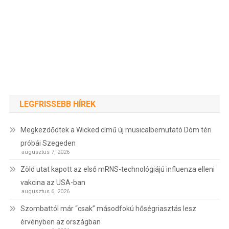
LEGFRISSEBB HÍREK
Megkezdődtek a Wicked című új musicalbemutató Dóm téri
próbái Szegeden
augusztus 7, 2026
Zöld utat kapott az első mRNS-technológiájú influenza elleni
vakcina az USA-ban
augusztus 6, 2026
Szombattól már “csak” másodfokú hőségriasztás lesz
érvényben az országban