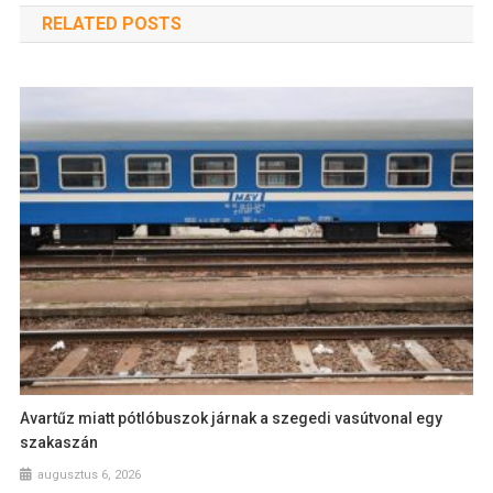
RELATED POSTS
Avartűz miatt pótlóbuszok járnak a szegedi vasútvonal egy
szakaszán
augusztus 6, 2026