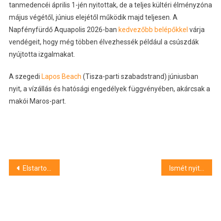
tanmedencéi április 1-jén nyitottak, de a teljes kültéri élményzóna
május végétől, június elejétől működik majd teljesen. A
Napfényfürdő Aquapolis 2026-ban
kedvezőbb belépőkkel
várja
vendégeit, hogy még többen élvezhessék például a csúszdák
nyújtotta izgalmakat.
A szegedi
Lapos Beach
(Tisza-parti szabadstrand) júniusban
nyit, a vízállás és hatósági engedélyek függvényében, akárcsak a
makói Maros-part.
Bejegyzés
Elstartolt a szegedi majális – képgaléria
Ismét nyitva a Sziki
navigáció