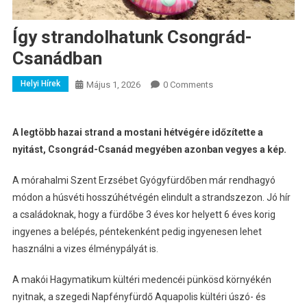
Így strandolhatunk Csongrád-
Csanádban
Helyi Hírek
Május 1, 2026
0 Comments
A legtöbb hazai strand a mostani hétvégére időzítette a
nyitást, Csongrád-Csanád megyében azonban vegyes a kép.
A mórahalmi Szent Erzsébet Gyógyfürdőben már rendhagyó
módon a húsvéti hosszúhétvégén elindult a strandszezon. Jó hír
a családoknak, hogy a fürdőbe 3 éves kor helyett 6 éves korig
ingyenes a belépés, péntekenként pedig ingyenesen lehet
használni a vizes élménypályát is.
A makói Hagymatikum kültéri medencéi pünkösd környékén
nyitnak, a szegedi Napfényfürdő Aquapolis kültéri úszó- és