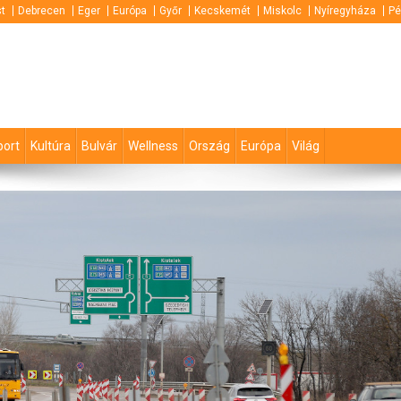
t
Debrecen
Eger
Európa
Győr
Kecskemét
Miskolc
Nyíregyháza
Pé
port
Kultúra
Bulvár
Wellness
Ország
Európa
Világ