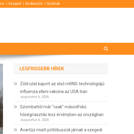
cs
Szeged
Szoboszló
Szolnok
LEGFRISSEBB HÍREK
Zöld utat kapott az első mRNS-technológiájú
influenza elleni vakcina az USA-ban
augusztus 6, 2026
Szombattól már “csak” másodfokú
hőségriasztás lesz érvényben az országban
augusztus 6, 2026
Avartűz miatt pótlóbuszok járnak a szegedi