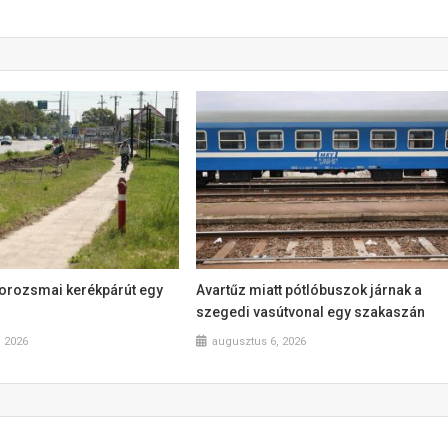
dorozsmai kerékpárút egy
Avartűz miatt pótlóbuszok járnak a
szegedi vasútvonal egy szakaszán
, 2026
augusztus 6, 2026