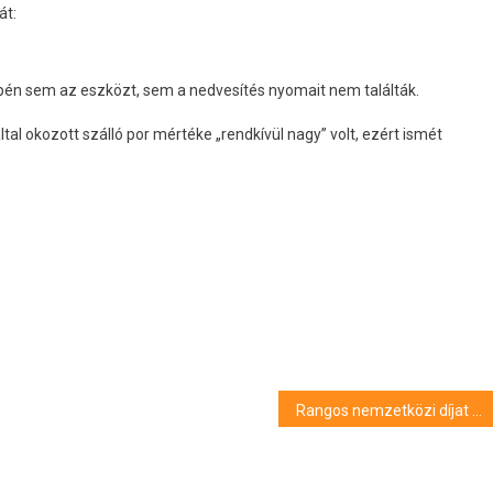
át:
én sem az eszközt, sem a nedvesítés nyomait nem találták.
tal okozott szálló por mértéke „rendkívül nagy” volt, ezért ismét
Rangos nemzetközi díjat nyert az SZTE alumnusa