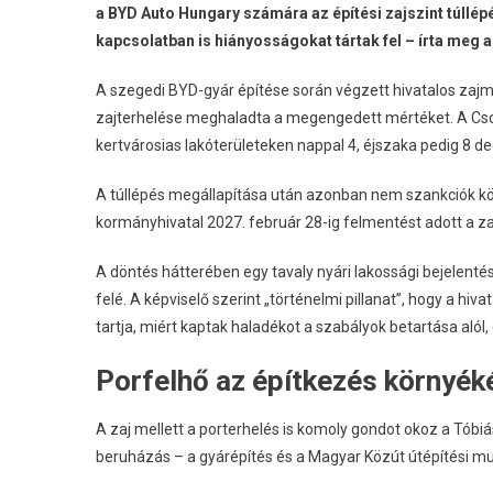
a BYD Auto Hungary számára az építési zajszint túllép
kapcsolatban is hiányosságokat tártak fel – írta meg 
A szegedi BYD-gyár építése során végzett hivatalos zaj
zajterhelése meghaladta a megengedett mértéket. A Cs
kertvárosias lakóterületeken nappal 4, éjszaka pedig 8 de
A túllépés megállapítása után azonban nem szankciók k
kormányhivatal 2027. február 28-ig felmentést adott a zaj
A döntés hátterében egy tavaly nyári lakossági bejelenté
felé. A képviselő szerint „történelmi pillanat”, hogy a hi
tartja, miért kaptak haladékot a szabályok betartása alól
Porfelhő az építkezés környék
A zaj mellett a porterhelés is komoly gondot okoz a Tóbi
beruházás – a gyárépítés és a Magyar Közút útépítési mun