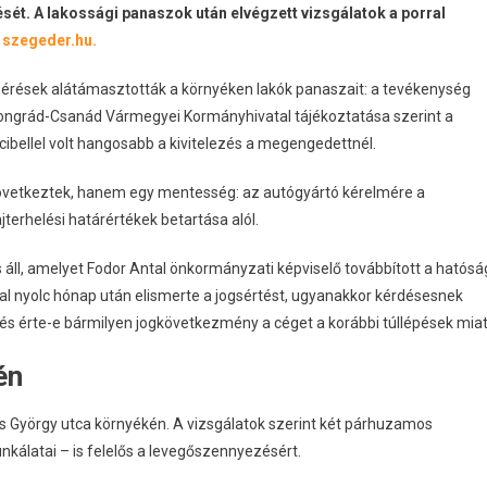
ését. A lakossági panaszok után elvégzett vizsgálatok a porral
a
szegeder.hu.
mérések alátámasztották a környéken lakók panaszait: a tevékenység
ongrád-Csanád Vármegyei Kormányhivatal tájékoztatása szerint a
cibellel volt hangosabb a kivitelezés a megengedettnél.
övetkeztek, hanem egy mentesség: az autógyártó kérelmére a
terhelési határértékek betartása alól.
s áll, amelyet Fodor Antal önkormányzati képviselő továbbított a hatósá
vatal nyolc hónap után elismerte a jogsértést, ugyanakkor kérdésesnek
, és érte-e bármilyen jogkövetkezmény a céget a korábbi túllépések miat
én
ás György utca környékén. A vizsgálatok szerint két párhuzamos
kálatai – is felelős a levegőszennyezésért.