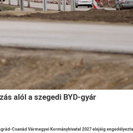
zás alól a szegedi BYD-gyár
songrád-Csanád Vármegyei Kormányhivatal 2027 elejéig engedélyezt