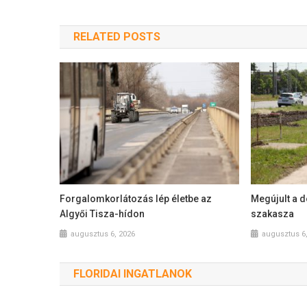
RELATED POSTS
Forgalomkorlátozás lép életbe az
Megújult a 
Algyői Tisza-hídon
szakasza
augusztus 6, 2026
augusztus 6
FLORIDAI INGATLANOK