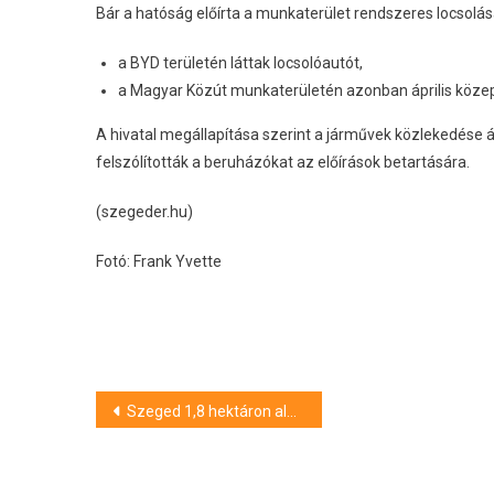
Bár a hatóság előírta a munkaterület rendszeres locsolás
a BYD területén láttak locsolóautót,
a Magyar Közút munkaterületén azonban április közep
A hivatal megállapítása szerint a járművek közlekedése ál
felszólították a beruházókat az előírások betartására.
(szegeder.hu)
Fotó: Frank Yvette
Bejegyzés
Szeged 1,8 hektáron alakít ki vadvirágos méhlegelőket
navigáció