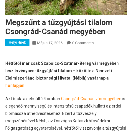
Megszűnt a tűzgyújtási tilalom
Csongrád-Csanád megyében
Helyi Hírek
Május 17, 2026
0 Comments
Hétfőtől már csak Szabolcs-Szatmár-Bereg vármegyében
lesz érvényben tűzgyújtási tilalom – közölte a Nemzeti
Élelmiszerlánc-biztonsági Hivatal (Nébih) vasárnap a
honlapján
.
Azt írták: az elmúlt 24 órában
Csongrád-Csanád vármegyében
is
elegendő mennyiségű és intenzitású csapadék hullott az erdei
biomassza átnedvesítéséhez. Ezért a tűzveszély
megszűnésével Nébih, az Országos Katasztrófavédelmi
Főigazgatóság egyetértésével, hétfőtől visszavonja a tűzgyújtási