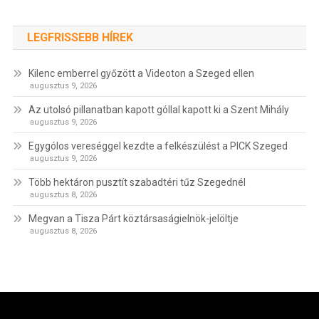
LEGFRISSEBB HÍREK
Kilenc emberrel győzött a Videoton a Szeged ellen
augusztus 9, 2026
Az utolsó pillanatban kapott góllal kapott ki a Szent Mihály
augusztus 9, 2026
Egygólos vereséggel kezdte a felkészülést a PICK Szeged
augusztus 9, 2026
Több hektáron pusztít szabadtéri tűz Szegednél
augusztus 8, 2026
Megvan a Tisza Párt köztársaságielnök-jelöltje
augusztus 8, 2026