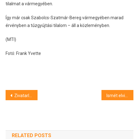
tilalmat a vármegyében.
Így már csak Szabolcs-Szatmár-Bereg vármegyében marad
érvényben a tűzgyújtási tilalom – áll a közleményben.
(MTI)
Fotó: Frank Yvette
Bejegyzés
Zivatarlánc érte el Csongrád-Csanád megyét
Ismét elvitték a hatos lottó főnyereményét
navigáció
RELATED POSTS