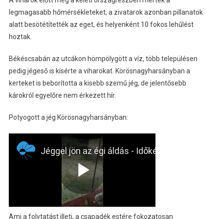
A viharok előtt még a keleti országrészben mérték a
legmagasabb hőmérsékleteket, a zivatarok azonban pillanatok
alatt besötétítették az eget, és helyenként 10 fokos lehűlést
hoztak.
Békéscsabán az utcákon hömpölygött a víz, több településen
pedig jégeső is kísérte a viharokat. Körösnagyharsányban a
kerteket is beborította a kisebb szemű jég, de jelentősebb
károkról egyelőre nem érkezett hír.
Potyogott a jég Körösnagyharsányban:
Ami a folytatást illeti, a csapadék estére fokozatosan