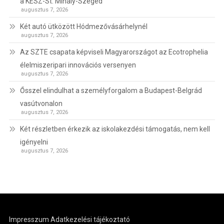
a KÉSZ-St. Mihály-Szeged
augusztus 7, 2026
Két autó ütközött Hódmezővásárhelynél
augusztus 7, 2026
Az SZTE csapata képviseli Magyarországot az Ecotrophelia
élelmiszeripari innovációs versenyen
augusztus 7, 2026
Ősszel elindulhat a személyforgalom a Budapest-Belgrád
vasútvonalon
augusztus 7, 2026
Két részletben érkezik az iskolakezdési támogatás, nem kell
igényelni
augusztus 7, 2026
Impresszum
Adatkezelési tájékoztató