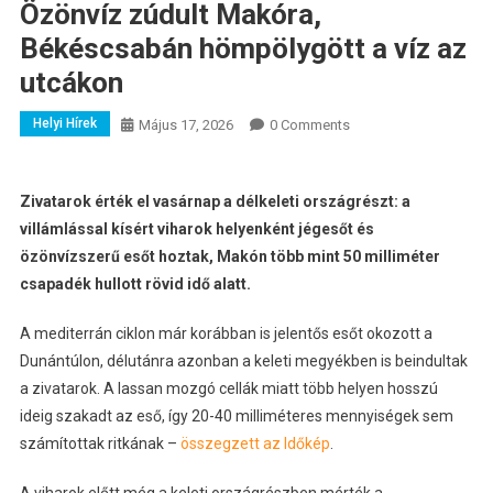
Özönvíz zúdult Makóra,
Békéscsabán hömpölygött a víz az
utcákon
Helyi Hírek
Május 17, 2026
0 Comments
Zivatarok érték el vasárnap a délkeleti országrészt: a
villámlással kísért viharok helyenként jégesőt és
özönvízszerű esőt hoztak, Makón több mint 50 milliméter
csapadék hullott rövid idő alatt.
A mediterrán ciklon már korábban is jelentős esőt okozott a
Dunántúlon, délutánra azonban a keleti megyékben is beindultak
a zivatarok. A lassan mozgó cellák miatt több helyen hosszú
ideig szakadt az eső, így 20-40 milliméteres mennyiségek sem
számítottak ritkának –
összegzett az Időkép
.