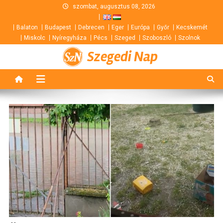
Skip
szombat, augusztus 08, 2026
to
Balaton
Budapest
Debrecen
Eger
Európa
Győr
Kecskemét
content
Miskolc
Nyíregyháza
Pécs
Szeged
Szoboszló
Szolnok
Szegedi Nap