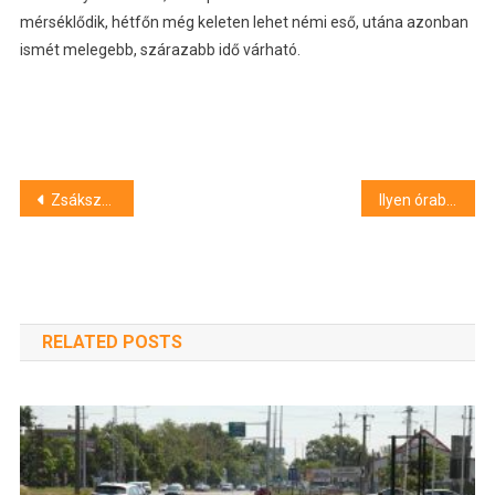
mérséklődik, hétfőn még keleten lehet némi eső, utána azonban
ismét melegebb, szárazabb idő várható.
Bejegyzés
Zsákszámra találtak megsemmisített iratokat Lázár János volt minisztériumában, Magyar Péter nem hagyja annyiban
Ilyen órabérre számíthatnak a diákok idén nyáron
navigáció
RELATED POSTS