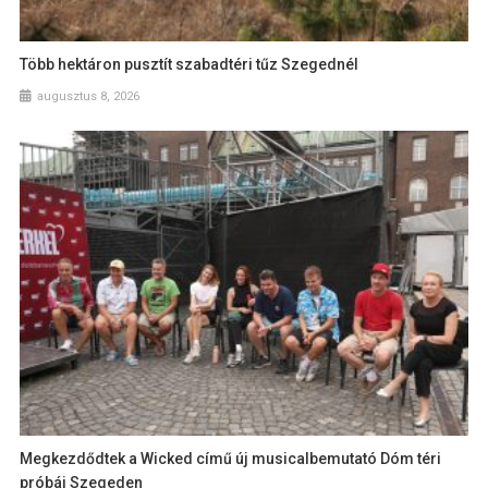
Több hektáron pusztít szabadtéri tűz Szegednél
augusztus 8, 2026
Megkezdődtek a Wicked című új musicalbemutató Dóm téri
próbái Szegeden