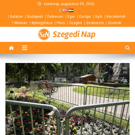
Skip
vasárnap, augusztus 09, 2026
to
Balaton
Budapest
Debrecen
Eger
Európa
Győr
Kecskemét
content
Miskolc
Nyíregyháza
Pécs
Szeged
Szoboszló
Szolnok
Szegedi Nap