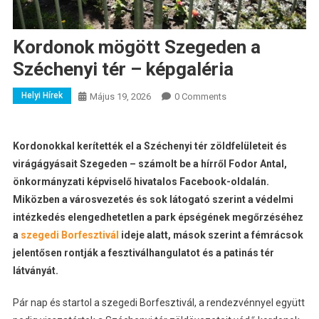
Kordonok mögött Szegeden a
Széchenyi tér – képgaléria
Helyi Hírek
Május 19, 2026
0 Comments
Kordonokkal kerítették el a Széchenyi tér zöldfelületeit és
virágágyásait Szegeden – számolt be a hírről Fodor Antal,
önkormányzati képviselő hivatalos Facebook-oldalán.
Miközben a városvezetés és sok látogató szerint a védelmi
intézkedés elengedhetetlen a park épségének megőrzéséhez
a
szegedi Borfesztivál
ideje alatt, mások szerint a fémrácsok
jelentősen rontják a fesztiválhangulatot és a patinás tér
látványát.
Pár nap és startol a szegedi Borfesztivál, a rendezvénnyel együtt