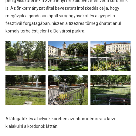
pedig visszatértek a Széchenyi tér zöldövezeteit védő kordonok
is. Az önkormányzat által bevezetett intézkedés célja, hogy
megóvják a gondosan ápolt virágágyásokat és a gyepet a
fesztivál forgatagában, hiszen a tízezres tömeg óhatatlanul
komoly terhelést jelent a Belvárosi parkra.
A látogatók és a helyiek körében azonban idén is vita kezd
kialakulni a kordonok láttán.